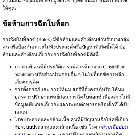
คำแนะนำของแพทย์หรือผู้เชี่ยวชาญที่ดำเนินการฉีดโบท็อกซ์
ให้คุณ
ข้อห้ามการฉีดโบท็อก
การฉีดโบท็อกซ์ (Botox) มีข้อห้ามและคำเตือนสำหรับบางกลุ่ม
คน เพื่อป้องกันภาวะไม่พึงประสงค์หรือปัญหาที่เกิดขึ้นได้ ข้อ
ห้ามและคำเตือนเกี่ยวกับการฉีดโบท็อกซ์มีดังนี้
ภาวะแพ้ คนที่มีประวัติการแพ้สารที่มาจาก Clostridium
botulinum หรือส่วนประกอบอื่น ๆ ในโบท็อกซ์ควรหลีก
เลี่ยงการฉีด
การตั้งครรภ์และ การให้นม สตรีที่ตั้งครรภ์หรือ ให้นม
บุตรควรปรึกษาแพทย์ก่อนการฉีดโบท็อกซ์ เนื่องจากไม่มี
ข้อมูลเพียงพอเกี่ยวกับผลกระทบต่อทารกหรือเด็กที่ได้รับ
นมแม่
โรคประสาทและกล้ามเนื้อ คนที่มีปัญหาหรือโรคที่เกี่ยว
กับระบบประสาทและกล้ามเนื้อ เช่น โรค
กล้ามเนื้ออ่อน
แรง
(myasthenia gravis) ควรปรึกษาแพทย์ก่อนการฉีด