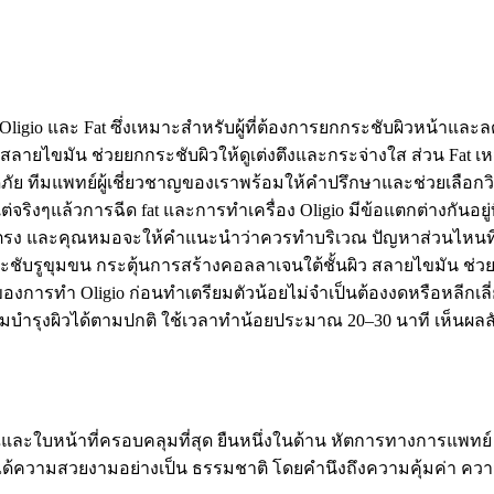
ร Oligio และ Fat ซึ่งเหมาะสำหรับผู้ที่ต้องการยกกระชับผิวหน้าและล
ลายไขมัน ช่วยยกกระชับผิวให้ดูเต่งตึงและกระจ่างใส ส่วน Fat เ
ดภัย ทีมแพทย์ผู้เชี่ยวชาญของเราพร้อมให้คำปรึกษาและช่วยเลือ
ต่จริงๆแล้วการฉีด fat และการทำเครื่อง Oligio มีข้อแตกต่างกันอ
ง และคุณหมอจะให้คำแนะนำว่าควรทำบริเวณ ปัญหาส่วนไหนที่ต้องแ
 กระชับรูขุมขน กระตุ้นการสร้างคอลลาเจนใต้ชั้นผิว สลายไขมัน ช่วยแ
อดีของการทำ Oligio ก่อนทำเตรียมตัวน้อยไม่จำเป็นต้องงดหรือหลี
ำรุงผิวได้ตามปกติ ใช้เวลาทำน้อยประมาณ 20–30 นาที เห็นผลล
และใบหน้าที่ครอบคลุมที่สุด ยืนหนึ่งในด้าน หัตการทางการแพทย์ 
้ได้ความสวยงามอย่างเป็น ธรรมชาติ โดยคำนึงถึงความคุ้มค่า ค