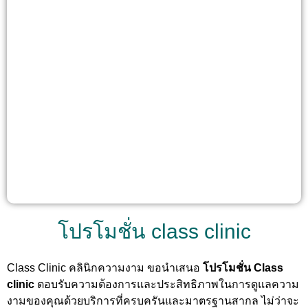
โปรโมชั่น class clinic
Class Clinic คลินิกความงาม ขอนำเสนอ
โปรโมชั่น Class
clinic
ตอบรับความต้องการและประสิทธิภาพในการดูแลความ
งามของคุณด้วยบริการที่ครบครันและมาตรฐานสากล ไม่ว่าจะ