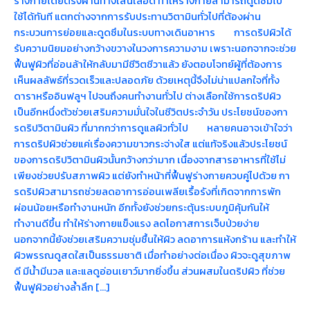
ร่างกายโดยตรงผ่านทางเส้นเลือด ทำให้ร่างกายสามารถดูดซึมไป
ใช้ได้ทันที แตกต่างจากการรับประทานวิตามินทั่วไปที่ต้องผ่าน
กระบวนการย่อยและดูดซึมในระบบทางเดินอาหาร การดริปผิวได้
รับความนิยมอย่างกว้างขวางในวงการความงาม เพราะนอกจากจะช่วย
ฟื้นฟูผิวที่อ่อนล้าให้กลับมามีชีวิตชีวาแล้ว ยังตอบโจทย์ผู้ที่ต้องการ
เห็นผลลัพธ์ที่รวดเร็วและปลอดภัย ด้วยเหตุนี้จึงไม่น่าแปลกใจที่ทั้ง
ดาราหรืออินฟลูฯ ไปจนถึงคนทำงานทั่วไป ต่างเลือกใช้การดริปผิว
เป็นอีกหนึ่งตัวช่วยเสริมความมั่นใจในชีวิตประจำวัน ประโยชน์ของกา
รดริปวิตามินผิว ที่มากกว่าการดูแลผิวทั่วไป หลายคนอาจเข้าใจว่า
การดริปผิวช่วยแค่เรื่องความขาวกระจ่างใส แต่แท้จริงแล้วประโยชน์
ของการดริปวิตามินผิวนั้นกว้างกว่ามาก เนื่องจากสารอาหารที่ใช้ไม่
เพียงช่วยปรับสภาพผิว แต่ยังทำหน้าที่ฟื้นฟูร่างกายควบคู่ไปด้วย กา
รดริปผิวสามารถช่วยลดอาการอ่อนเพลียเรื้อรังที่เกิดจากการพัก
ผ่อนน้อยหรือทำงานหนัก อีกทั้งยังช่วยกระตุ้นระบบภูมิคุ้มกันให้
ทำงานดีขึ้น ทำให้ร่างกายแข็งแรง ลดโอกาสการเจ็บป่วยง่าย
นอกจากนี้ยังช่วยเสริมความชุ่มชื้นให้ผิว ลดอาการแห้งกร้าน และทำให้
ผิวพรรณดูสดใสเป็นธรรมชาติ เมื่อทำอย่างต่อเนื่อง ผิวจะดูสุขภาพ
ดี มีน้ำมีนวล และแลดูอ่อนเยาว์มากยิ่งขึ้น ส่วนผสมในดริปผิว ที่ช่วย
ฟื้นฟูผิวอย่างล้ำลึก […]