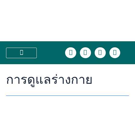
Skip
ดริป
to
ผิว
content
คือ
อะไร?
ทำไม
ถึง
ได้
L
F
I
T
รับ
i
a
n
i
ความ
n
c
s
k
บริการของเรา
นิยม
e
e
t
t
ใน
การดูแลร่างกาย
b
a
o
วงการ
o
g
k
ความ
o
r
งาม
k
a
m