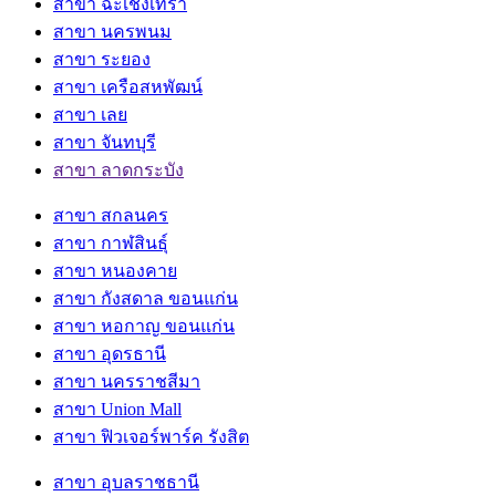
สาขา ฉะเชิงเทรา
สาขา นครพนม
สาขา ระยอง
สาขา เครือสหพัฒน์
สาขา เลย
สาขา จันทบุรี
สาขา ลาดกระบัง
สาขา สกลนคร
สาขา กาฬสินธุ์
สาขา หนองคาย
สาขา กังสดาล ขอนแก่น
สาขา หอกาญ ขอนแก่น
สาขา อุดรธานี
สาขา นครราชสีมา
สาขา Union Mall
สาขา ฟิวเจอร์พาร์ค รังสิต
สาขา อุบลราชธานี