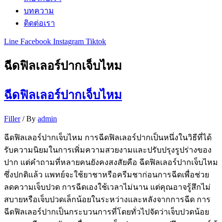
บทความ
ติดต่อเรา
Line
Facebook
Instagram
Tiktok
ฉีดฟิลเลอร์ปากเจ็บไหม
ฉีดฟิลเลอร์ปากเจ็บไหม
Filler
/ By
admin
ฉีดฟิลเลอร์ปากเจ็บไหม การฉีดฟิลเลอร์ปากเป็นหนึ่งในวิธีที่ได้
รับความนิยมในการเพิ่มความสวยงามและปรับปรุงรูปร่างของ
ปาก แต่คำถามที่หลายคนยังคงสงสัยคือ ฉีดฟิลเลอร์ปากเจ็บไหม
ซึ่งปกติแล้ว แพทย์จะใช้ยาชาหรือครีมชาก่อนการฉีดเพื่อช่วย
ลดความเจ็บปวด การฉีดเองใช้เวลาไม่นาน แต่คุณอาจรู้สึกไม่
สบายหรือเจ็บปวดเล็กน้อยในระหว่างและหลังจากการฉีด การ
ฉีดฟิลเลอร์ปากเป็นกระบวนการที่โดยทั่วไปจัดว่าเจ็บปวดน้อย