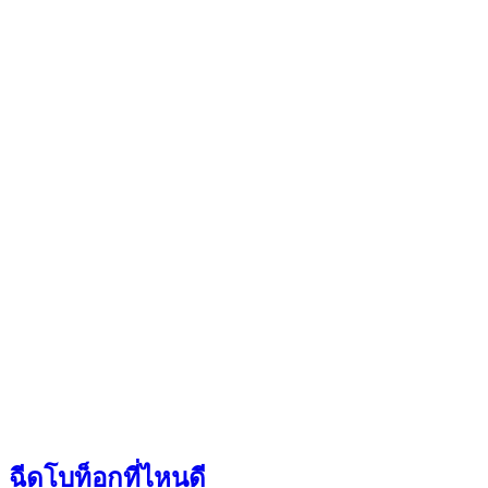
ฉีดโบท็อกที่ไหนดี