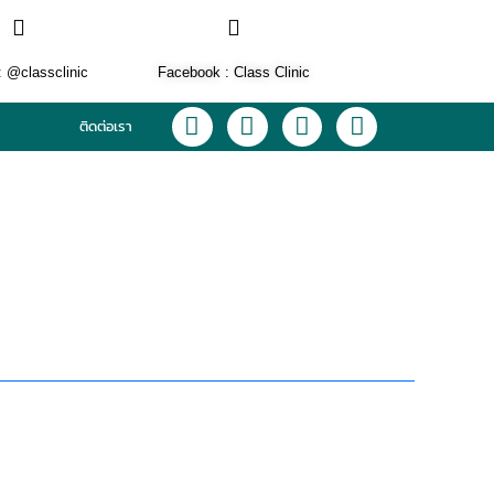
: @classclinic​
Facebook : Class Clinic
L
F
I
T
ติดต่อเรา
i
a
n
i
n
c
s
k
e
e
t
t
b
a
o
o
g
k
o
r
k
a
m