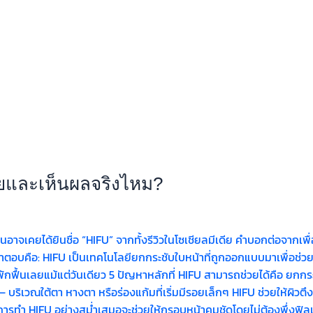
ยและเห็นผลจริงไหม?
เคยได้ยินชื่อ “HIFU” จากทั้งรีวิวในโซเชียลมีเดีย คำบอกต่อจากเพื่อน
คำตอบคือ: HIFU เป็นเทคโนโลยียกกระชับใบหน้าที่ถูกออกแบบมาเพื่อช่วย 
กฟื้นเลยแม้แต่วันเดียว 5 ปัญหาหลักที่ HIFU สามารถช่วยได้คือ ยกกระชับ
ริเวณใต้ตา หางตา หรือร่องแก้มที่เริ่มมีรอยเล็กๆ HIFU ช่วยให้ผิวตึงข
 การทำ HIFU อย่างสม่ำเสมอจะช่วยให้กรอบหน้าคมชัดโดยไม่ต้องพึ่งฟิลเลอ