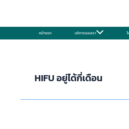
Skip
to
content
หน้าแรก
บริการของเรา
โ
HIFU อยู่ได้กี่เดือน
รีวิว
HIFU
สาขา