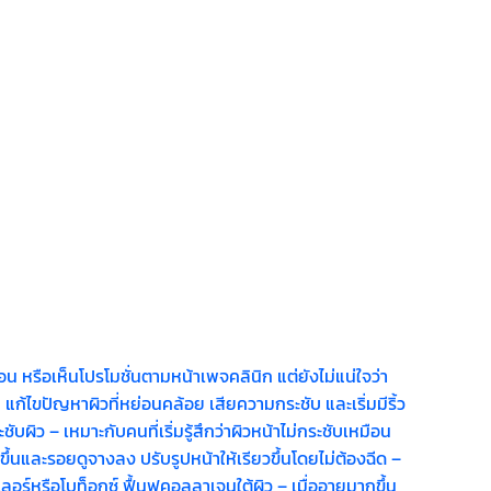
 หรือเห็นโปรโมชั่นตามหน้าเพจคลินิก แต่ยังไม่แน่ใจว่า
แก้ไขปัญหาผิวที่หย่อนคล้อย เสียความกระชับ และเริ่มมีริ้ว
ผิว – เหมาะกับคนที่เริ่มรู้สึกว่าผิวหน้าไม่กระชับเหมือน
ึ้นและรอยดูจางลง ปรับรูปหน้าให้เรียวขึ้นโดยไม่ต้องฉีด –
ร์หรือโบท็อกซ์ ฟื้นฟูคอลลาเจนใต้ผิว – เมื่ออายุมากขึ้น