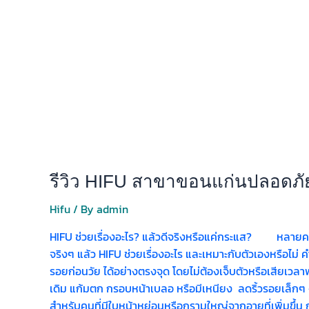
รีวิว HIFU สาขาขอนแก่นปลอดภั
Hifu
/ By
admin
HIFU ช่วยเรื่องอะไร? แล้วดีจริงหรือแค่กระแส? หลายคนอาจ
จริงๆ แล้ว HIFU ช่วยเรื่องอะไร และเหมาะกับตัวเองหรือไม่ 
รอยก่อนวัย ได้อย่างตรงจุด โดยไม่ต้องเจ็บตัวหรือเสียเวลาพั
เดิม แก้มตก กรอบหน้าเบลอ หรือมีเหนียง ลดริ้วรอยเล็กๆ – บ
สำหรับคนที่มีใบหน้าหย่อนหรือกรามใหญ่จากอายุที่เพิ่มขึ้น