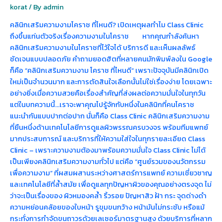
ใน
korat
/ By
admin
โคราช
คลินิกเสริมความงามโคราช ที่ไหนดี? เปิดเหตุผลทำไม Class Clinic
ถึงขึ้นแท่นตัวจริงเรื่องความงามในโคราช หากคุณกำลังค้นหา
คลินิกเสริมความงามในโคราชที่ไว้ใจได้ บริการดี และเห็นผลลัพธ์
ชัดเจนแบบปลอดภัย คำถามยอดฮิตที่หลายคนมักพิมพ์ลงใน Google
ก็คือ “คลินิกเสริมความงาม โคราช ที่ไหนดี” เพราะปัจจุบันมีคลินิกเปิด
ใหม่เป็นจำนวนมาก และการตัดสินใจเลือกนั้นไม่ใช่เรื่องง่าย โดยเฉพาะ
อย่างยิ่งเมื่อความสวยคือเรื่องสำคัญที่ส่งผลต่อความมั่นใจในทุกวัน
แต่ในบทความนี้…เราจะพาคุณไปรู้จักกับหนึ่งในคลินิกที่คนโคราช
แนะนำกันแบบปากต่อปาก นั่นก็คือ Class Clinic คลินิกเสริมความงาม
ที่ยืนหนึ่งด้านเทคโนโลยีการดูแลผิวพรรณครบวงจร พร้อมทีมแพทย์
มากประสบการณ์ และบริการที่ให้ความใส่ใจในทุกรายละเอียด Class
Clinic – เพราะความงามต้องมาพร้อมความมั่นใจ Class Clinic ไม่ได้
เป็นเพียงคลินิกเสริมความงามทั่วไป แต่คือ “ศูนย์รวมของนวัตกรรม
เพื่อความงาม” ที่ผสมผสานระหว่างศาสตร์การแพทย์ ความเชี่ยวชาญ
และเทคโนโลยีที่ล้ำสมัย เพื่อดูแลทุกปัญหาผิวของคุณอย่างตรงจุด ไม่
ว่าจะเป็นเรื่องของ ผิวหมองคล้ำ ริ้วรอย ปัญหาสิว ฝ้า กระ จุดด่างดำ
ความหย่อนคล้อยของใบหน้า รูขุมขนกว้าง หน้ามันไม่กระชับ หรือแม้
กระทั่งการกำจัดขนถาวรด้วยเลเซอร์มาตรฐานสูง ด้วยบริการที่หลาก