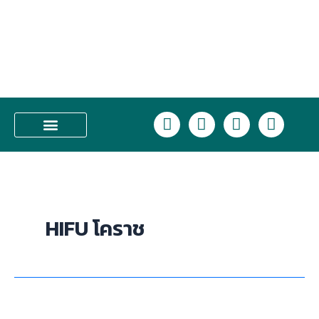
Skip
to
content
L
F
I
T
i
a
n
i
n
c
s
k
บริการของเรา
e
e
t
t
b
a
o
o
g
k
o
r
HIFU โคราช
k
a
m
คลินิก