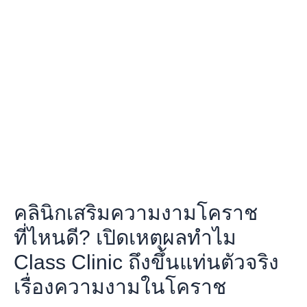
เสริม
ความ
งาม
โคราช
ที่ไหน
ดี?
เปิด
เหตุผล
ทำไม
Class
Clinic
ถึง
ขึ้น
คลินิกเสริมความงามโคราช
แท่น
ตัว
ที่ไหนดี? เปิดเหตุผลทำไม
จริง
Class Clinic ถึงขึ้นแท่นตัวจริง
เรื่อง
ความ
เรื่องความงามในโคราช
งาม