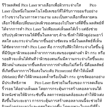
รีวิวผลลัพธ์ Pico Laser ทางเลือกเพื่อผิวกระจ่างใส Pico
Laser เป็นหนึ่งในเทคโนโลยีเลเซอร์ที่ได้รับการยอมรับอย่าง
กว้างขวางในวงการความงาม และเป็นทางเลือกที่หลายคน
เลือกใช้เพื่อเปลี่ยนแปลงผิวของตนเองไปในทางที่ดีขึ้น ผลลัพธ์ที่
ได้จากการทำ Pico Laser ไม่เพียงแค่เห็นผลได้เร็ว แต่ยังช่วย
ปรับปรุงผิวพรรณให้ดีขึ้นในหลายๆ ด้าน ซึ่งทำให้ผิวดูอ่อนเยาว์
สดใส และกระจ่างใสมากขึ้นอย่างชัดเจน หนึ่งในผลลัพธ์ที่เห็น
ได้ชัดจากการทำ Pico Laser คือ การปรับสีผิวให้กระจ่างใสขึ้น ผู้
ที่มีปัญหาผิวหมองคล้ำจากการสะสมของจุดด่างดำ ฝ้า กระ หรือ
รอยสิวจะเห็นได้ทันทีว่าผิวของตนเริ่มมีความกระจ่างใสขึ้นและ
สีผิวสม่ำเสมอมากขึ้นหลังจากการทำเพียงไม่กี่ครั้ง นี่คือผลลัพธ์
ที่เกิดขึ้นจากการใช้แสงในระดับ Picosecond ที่ทำให้เม็ดสี
(Melanin) ที่ทำให้ผิวหมองคล้ำหรือเป็นฝ้า กระ ถูกขจัดออกอย่าง
มีประสิทธิภาพ Pico Laser ยังช่วยในเรื่องของ การลดเลือน
ริ้วรอย ได้อย่างเห็นผล โดยการกระตุ้นการสร้างคอลลาเจนใต้
ผิวหนังช่วยให้ผิวกระชับขึ้น ลดการหย่อนคล้อยและทำให้ผิวเต่ง
ตึงขึ้นในระยะยาว การกระตุ้นการสร้างคอลลาเจนนี้จะช่วยให้
ผิวหน้าดูอ่อนเยาว์และดูสดใสมากขึ้น โดยเฉพาะในกรณีที่ริ้ว