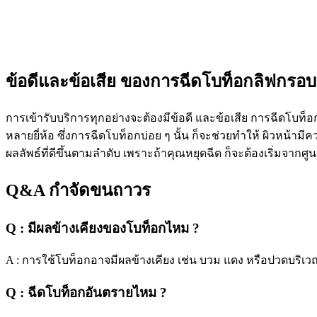
ข้อดีและข้อเสีย ของการฉีดโบท็อกลิฟกรอบ
การเข้ารับบริการทุกอย่างจะต้องมีข้อดี และข้อเสีย การฉีดโบท็อ
หลายยี่ห้อ ซึ่งการฉีดโบท็อกบ่อย ๆ นั้น ก็จะช่วยทำให้ ผิวหน้ามีค
ผลลัพธ์ที่ดีขึ้นตามลำดับ เพราะถ้าคุณหยุดฉีด ก็จะต้องเริ่มจากศูน
Q&A กำจัดขนถาวร
Q : มีผลข้างเคียงของโบท็อกไหม ?
A : การใช้โบท็อกอาจมีผลข้างเคียง เช่น บวม แดง หรือปวดบริเวณ
Q : ฉีดโบท็อกอันตรายไหม ?