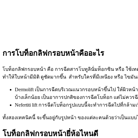
การโบท็อกลิฟกรอบหน้าคืออะไร
โบท็อกลิฟกรอบหน้า คือ การฉีดสารโบทูลินั่มท็อกซิน หรือ ใช้เทค
ทำให้ใบหน้ามีมิติ ดูชัดมากขึ้น สำหรับใครที่มีเหนียง หรือ ไขม
Dermolift เป็นการฉีดบริเวณแนวกรอบหน้าขึ้นไป ให้ผิวหน
บ้างเล็กน้อย เป็นอาการปกติของการฉีดโบท็อก แต่ไม่ควรฉี
Nefertiti lift การฉีดโบท็อกรูปแบบนี้จะทำการฉีดไปที่กล้
ทั้งสองเทคนิคนี้ จะขึ้นอยู่กับรูปหน้า ของแต่ละคนด้วยว่าเป็นแ
โบท็อกลิฟกรอบหน้ายี่ห้อไหนดี