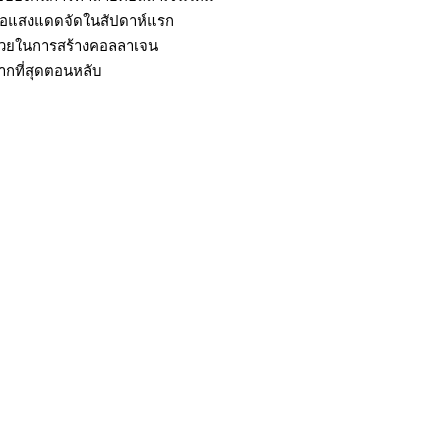
รือแสงแดดจัดในสัปดาห์แรก
่อช่วยในการสร้างคอลลาเจน
กที่สุดตอนหลับ