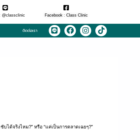
: @classclinic​
Facebook : Class Clinic
L
F
I
T
ติดต่อเรา
i
a
n
i
n
c
s
k
e
e
t
t
b
a
o
o
g
k
o
r
k
a
m
ับได้จริงไหม?” หรือ “แค่เป็นการตลาดเฉยๆ?”