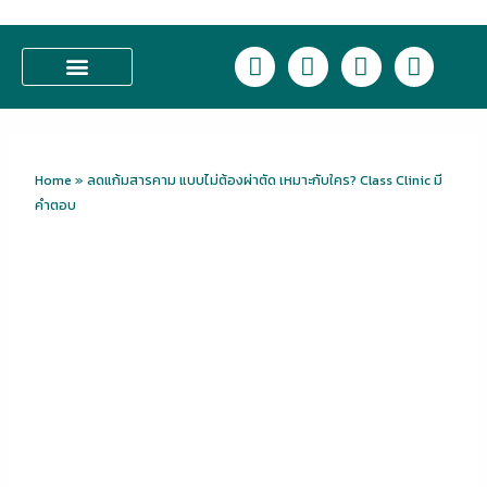
Skip
to
L
F
I
T
content
i
a
n
i
n
c
s
k
บริการของเรา
e
e
t
t
b
a
o
o
g
k
Home
»
ลดแก้มสารคาม แบบไม่ต้องผ่าตัด เหมาะกับใคร? Class Clinic มี
o
r
คำตอบ
k
a
m