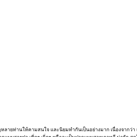
าวๆหลายท่านให้คามสนใจ และนิยมทำกันเป็นอย่างมาก เนื่องจากว่า