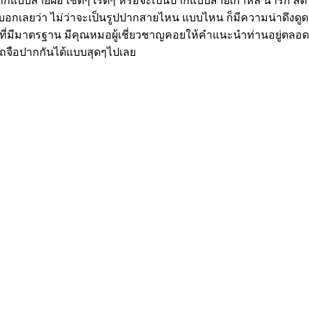
ปากแบบสายฝอ เชิ่ดๆ เริ่ดๆ หรือจะเป็นปากแบบสายเกาหลี น่ารัก 
บอกเลยว่า ไม่ว่าจะเป็นรูปปากสายไหน แบบไหน ก็มีความน่าดึงดูด แ
นิกที่มีมาตรฐาน มีคุณหมอผู้เชี่ยวชาญคอยให้คำแนะนำท่านอยู่ตลอด
ารถจือปากกันได้แบบสุดๆไปเลย