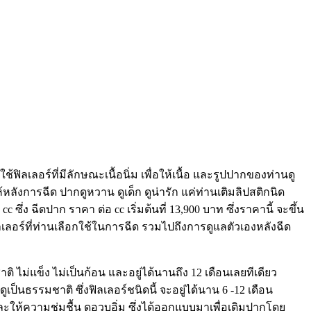
้ฟิลเลอร์ที่มีลักษณะเนื้อนิ่ม เพื่อให้เนื้อ และรูปปากของท่านดู
หลังการฉีด ปากดูหวาน ดูเด็ก ดูน่ารัก แค่ท่านเติมลิปสติกนิด
ึ่ง ฉีดปาก ราคา ต่อ cc เริ่มต้นที่ 13,900 บาท ซึ่งราคานี้ จะขึ้น
ิลเลอร์ที่ท่านเลือกใช้ในการฉีด รวมไปถึงการดูแลตัวเองหลังฉีด
ชาติ ไม่แข็ง ไม่เป็นก้อน และอยู่ได้นานถึง 12 เดือนเลยทีเดียว
ดูเป็นธรรมชาติ ซึ่งฟิลเลอร์ชนิดนี้ จะอยู่ได้นาน 6 -12 เดือน
และให้ความชุ่มชื้น ดูอวบอิ่ม ซึ่งได้ออกแบบมาเพื่อเติมปากโดย