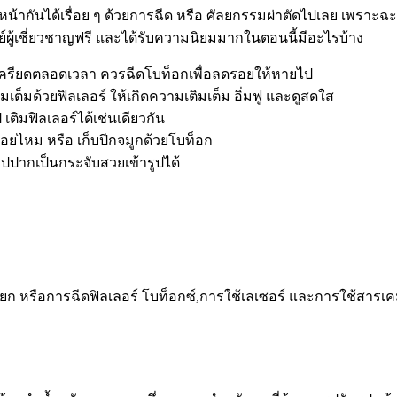
น้ากันได้เรื่อย ๆ ด้วยการฉีด หรือ ศัลยกรรมผ่าตัดไปเลย เพราะฉะน
ผู้เชี่ยวชาญฟรี และได้รับความนิยมมากในตอนนี้มีอะไรบ้าง
นคนเครียดตลอดเวลา ควรฉีดโบท็อกเพื่อลดรอยให้หายไป
ต็มด้วยฟิลเลอร์ ให้เกิดความเติมเต็ม อิ่มฟู และดูสดใส
เติมฟิลเลอร์ได้เช่นเดียวกัน
อยไหม หรือ เก็บปีกจมูกด้วยโบท็อก
ีรูปปากเป็นกระจับสวยเข้ารูปได้
กยก หรือการฉีดฟิลเลอร์ โบท็อกซ์,การใช้เลเซอร์ และการใช้สารเคมีเ