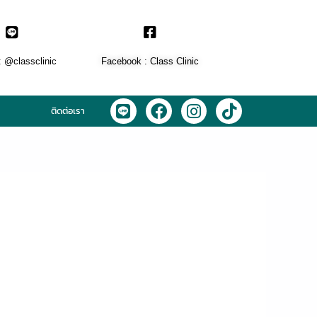
: @classclinic​
Facebook : Class Clinic
L
F
I
T
ติดต่อเรา
i
a
n
i
n
c
s
k
e
e
t
t
b
a
o
o
g
k
o
r
k
a
m