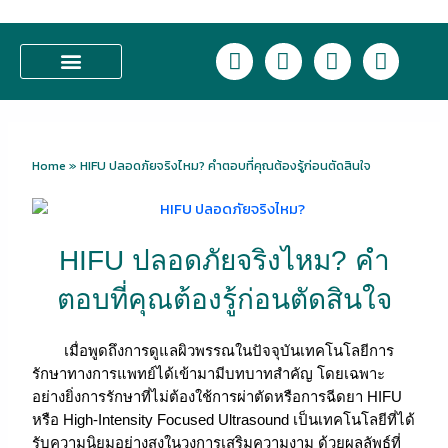
Skip
to
L
F
I
T
content
i
a
n
i
n
c
s
k
บริการของเรา
e
e
t
t
b
a
o
o
g
k
Home
»
HIFU ปลอดภัยจริงไหม? คำตอบที่คุณต้องรู้ก่อนตัดสินใจ
o
r
k
a
m
HIFU ปลอดภัยจริงไหม? คำ
ตอบที่คุณต้องรู้ก่อนตัดสินใจ
เมื่อพูดถึงการดูแลผิวพรรณในปัจจุบันเทคโนโลยีการ
รักษาทางการแพทย์ได้เข้ามามีบทบาทสำคัญ โดยเฉพาะ
อย่างยิ่งการรักษาที่ไม่ต้องใช้การผ่าตัดหรือการฉีดยา HIFU
หรือ High-Intensity Focused Ultrasound เป็นเทคโนโลยีที่ได้
รับความนิยมอย่างสูงในวงการเสริมความงาม ด้วยผลลัพธ์ที่