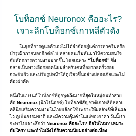
โบท็อกซ์ Neuronox คืออะไร?
เจาะลึกโบท็อกซ์เกาหลีตัวดัง
ในยุคที่การดูแลตัวเองไม่ได้จำกัดอยู่แค่การทาครีมหรือ
บำรุงผิวภายนอกอีกต่อไป หลายคนเริ่มหันมาให้ความสนใจ
กับหัตถการความงามมากขึ้น โดยเฉพาะ
“โบท็อกซ์”
ซึ่ง
กลายเป็นทางเลือกยอดนิยมสำหรับคนที่อยากลดริ้วรอย
กระชับผิว และปรับรูปหน้าให้ดูเรียวขึ้นอย่างปลอดภัยและไม่
ต้องผ่าตัด
หนึ่งในแบรนด์โบท็อกซ์ที่ถูกพูดถึงมากที่สุดในหมู่คนทำสวย
คือ
Neuronox
(นิวโรน็อกซ์) โบท็อกซ์สัญชาติเกาหลีที่หลาย
คลินิกเสริมความงามในไทยเลือกใช้ เพราะให้ผลลัพธ์ที่เห็นผล
ไว ดูเป็นธรรมชาติ และมีความคุ้มค่าในแง่ของราคา วันนี้เรา
จะพาไปเจาะลึกว่า
Neuronox คืออะไร? ดีจริงไหม? เหมาะ
กับใคร? และทำไมถึงได้รับความนิยมอย่างต่อเนื่อง