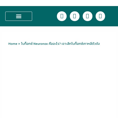
Skip
to
L
F
I
T
content
i
a
n
i
n
c
s
k
บริการของเรา
e
e
t
t
b
a
o
o
g
k
Home
»
โบท็อกซ์ Neuronox คืออะไร? เจาะลึกโบท็อกซ์เกาหลีตัวดัง
o
r
k
a
m