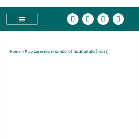
Skip
to
L
F
I
T
content
i
a
n
i
n
c
s
k
บริการของเรา
e
e
t
t
b
a
o
o
g
k
Home
»
Pico Laser เหมาะกับใครบ้าง? ก่อนตัดสินใจทำควรรู้
o
r
k
a
m