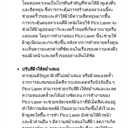
โดยคอลลาเจนเป็นโปรตีนสำคัญที่ช่วยให้ผิวดูเต่งตึง
และยืดหยุ่น ซึ่งการกระตุ้นการสร้างคอลลาเจนนี้จะ
ช่วยลดริ้วรอยและทำให้ผิวมีความยืดหยุ่นมากขึ้น
การกระตุ้นคอลลาเจนที่ผิวหนังโดยใช้ Pico Laser จะ
ช่วยให้ผิวดูอ่อนเยาว์และลดริ้วรอยที่เกิดจากอายุหรือ
แสงแดด โดยการทำงานของ Pico Laser นี้จะช่วยให้
ผิวดูเนียนและกระชับขึ้น หลังจากการทำหลายครั้งคุณ
จะเห็นความแตกต่างที่ชัดเจนในเรื่องของความเต่งตึง
ของผิวหน้าและลดริ้วรอยอย่างเห็นได้ชัด
ปรับสีผิวให้สม่ำเสมอ
หากคุณมีปัญหาผิวที่ไม่สม่ำเสมอ หรือผิวหมองคล้ำ
จากการสะสมของเม็ดสีจากแสงแดดหรือปัจจัยอื่น ๆ
Pico Laser สามารถช่วยปรับสีผิวให้สม่ำเสมอและลด
ความหมองคล้ำลงได้อย่างชัดเจน การทำงานของ
Pico Laser จะช่วยขจัดเซลล์ผิวเก่าที่มีเม็ดสีสะสมอยู่
ทำให้การผลัดเซลล์ผิวใหม่สามารถเกิดขึ้นได้เร็วและ
ผิวดูสดใสขึ้น การทำ Pico Laser ยังช่วยให้ผิวหน้า
และผิวส่วนอื่น ๆ มีความสม่ำเสมอในสีผิว ลดการเกิด