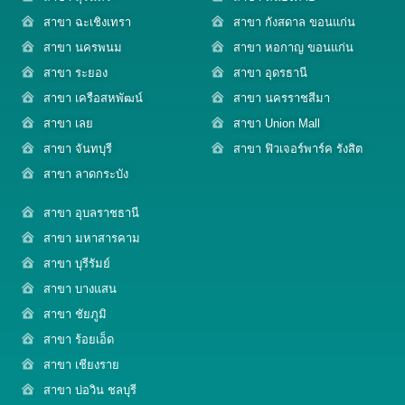
สาขา ฉะเชิงเทรา
สาขา กังสดาล ขอนแก่น
สาขา นครพนม
สาขา หอกาญ ขอนแก่น
สาขา ระยอง
สาขา อุดรธานี
สาขา เครือสหพัฒน์
สาขา นครราชสีมา
สาขา เลย
สาขา Union Mall
สาขา จันทบุรี
สาขา ฟิวเจอร์พาร์ค รังสิต
สาขา ลาดกระบัง
สาขา อุบลราชธานี
สาขา มหาสารคาม
สาขา บุรีรัมย์
สาขา บางแสน
สาขา ชัยภูมิ
สาขา ร้อยเอ็ด
สาขา เชียงราย
สาขา บ่อวิน ชลบุรี