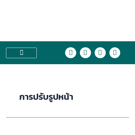
Skip
to
content
L
F
I
T
i
a
n
i
n
c
s
k
บริการของเรา
e
e
t
t
b
a
o
o
g
k
o
r
การปรับรูปหน้า
k
a
m
Class