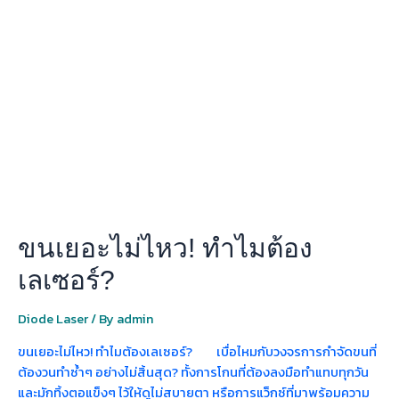
เยอะ
ไม่
ไหว!
ทำไม
ต้อง
เลเซอร์?
ขนเยอะไม่ไหว! ทำไมต้อง
เลเซอร์?
Diode Laser
/ By
admin
ขนเยอะไม่ไหว! ทำไมต้องเลเซอร์? เบื่อไหมกับวงจรการกำจัดขนที่
ต้องวนทำซ้ำๆ อย่างไม่สิ้นสุด? ทั้งการโกนที่ต้องลงมือทำแทบทุกวัน
และมักทิ้งตอแข็งๆ ไว้ให้ดูไม่สบายตา หรือการแว็กซ์ที่มาพร้อมความ