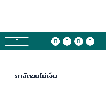
Skip
to
content
L
F
I
T
i
a
n
i
n
c
s
k
บริการของเรา
e
e
t
t
b
a
o
o
g
k
o
r
กำจัดขนไม่เจ็บ
k
a
m
ขน