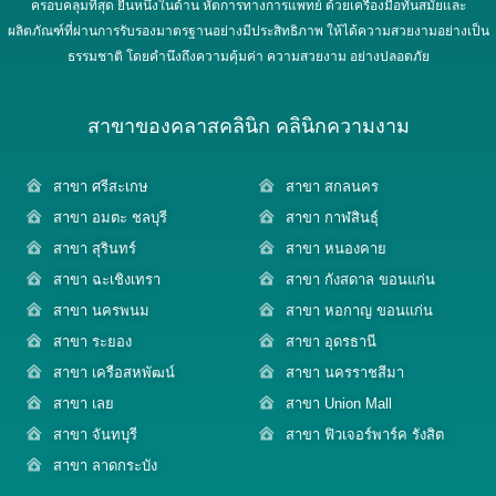
ครอบคลุมที่สุด ยืนหนึ่งในด้าน หัตการทางการแพทย์ ด้วยเครื่องมือทันสมัยและ
ผลิตภัณฑ์ที่ผ่านการรับรองมาตรฐานอย่างมีประสิทธิภาพ ให้ได้ความสวยงามอย่างเป็น
ธรรมชาติ โดยคำนึงถึงความคุ้มค่า ความสวยงาม อย่างปลอดภัย
สาขาของคลาสคลินิก คลินิกความงาม
สาขา ศรีสะเกษ
สาขา สกลนคร
สาขา อมตะ ชลบุรี
สาขา กาฬสินธุ์
สาขา สุรินทร์
สาขา หนองคาย
สาขา ฉะเชิงเทรา
สาขา กังสดาล ขอนแก่น
สาขา นครพนม
สาขา หอกาญ ขอนแก่น
สาขา ระยอง
สาขา อุดรธานี
สาขา เครือสหพัฒน์
สาขา นครราชสีมา
สาขา เลย
สาขา Union Mall
สาขา จันทบุรี
สาขา ฟิวเจอร์พาร์ค รังสิต
สาขา ลาดกระบัง