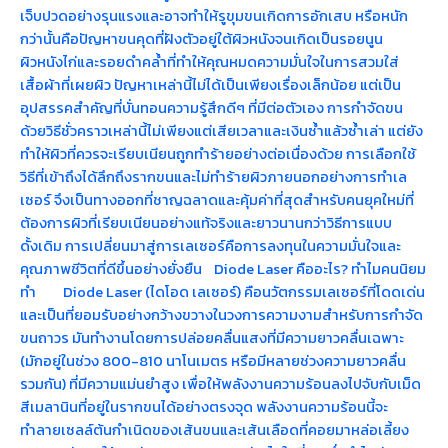
เจ็บปวดอย่างรุนแรงและอาจทำให้รูขุมขนเกิดการอักเสบ หรือหนัก
กว่านั้นคือปัญหาขนคุดที่ฝังตัวอยู่ใต้ผิวหนังจนเกิดเป็นรอยนูน
ผิวหนังไก่และรอยดำคล้ำที่ทำให้คุณหมดความมั่นใจในการสวมใส่
เสื้อผ้าที่เผยผิว ปัญหาเหล่านี้ไม่ได้เป็นเพียงเรื่องเล็กน้อย แต่เป็น
อุปสรรคสำคัญที่บั่นทอนความรู้สึกดีๆ ที่มีต่อตัวเอง การกำจัดขน
ด้วยวิธีชั่วคราวเหล่านี้ไม่เพียงแต่เสียเวลาและเงินซ้ำแล้วซ้ำเล่า แต่ยัง
ทำให้ผิวที่ควรจะเรียบเนียนถูกทำร้ายอย่างต่อเนื่องด้วย การเลือกใช้
วิธีที่เข้าถึงได้ลึกถึงรากขนและไม่ทำร้ายผิวภายนอกอย่างการทำเล
เซอร์ จึงเป็นทางออกที่ชาญฉลาดและคุ้มค่าที่สุดสำหรับคนยุคใหม่ที่
ต้องการผิวที่เรียบเนียนอย่างแท้จริงและยาวนานกว่าวิธีการแบบ
ดั้งเดิม การเปลี่ยนมาสู่การเลเซอร์คือการลงทุนในความมั่นใจและ
คุณภาพชีวิตที่ดีขึ้นอย่างยั่งยืน Diode Laser คืออะไร? ทำไมคนนิยม
ทำ Diode Laser (ไดโอด เลเซอร์) คือนวัตกรรมเลเซอร์ที่โดดเด่น
และเป็นที่ยอมรับอย่างกว้างขวางในวงการความงามสำหรับการกำจัด
ขนถาวร มันทำงานโดยการปล่อยคลื่นแสงที่มีความยาวคลื่นเฉพาะ
(มักอยู่ในช่วง 800-810 นาโนเมตร หรือมีหลายช่วงความยาวคลื่น
รวมกัน) ที่มีความแม่นยำสูง เพื่อให้พลังงานความร้อนลงไปจับกับเม็ด
สีเมลานินที่อยู่ในรากขนได้อย่างตรงจุด พลังงานความร้อนนี้จะ
ทำลายเซลล์ต้นกำเนิดของเส้นขนและเส้นเลือดที่คอยมาหล่อเลี้ยง