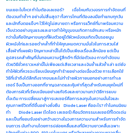
ขนเยอะไม่ไหว! ทำไมต้องเลเซอร์? เบื่อไหมกับวงจรการกำจัดขนที่
ต้องวนทำซ้ำๆ อย่างไม่สิ้นสุด? ทั้งการโกนที่ต้องลงมือทำแทบทุกวัน
และมักทิ้งตอแข็งๆ ไว้ให้ดูไม่สบายตา หรือการแว็กซ์ที่มาพร้อมความ
เจ็บปวดอย่างรุนแรงและอาจทำให้รูขุมขนเกิดการอักเสบ หรือหนัก
กว่านั้นคือปัญหาขนคุดที่ฝังตัวอยู่ใต้ผิวหนังจนเกิดเป็นรอยนูน
ผิวหนังไก่และรอยดำคล้ำที่ทำให้คุณหมดความมั่นใจในการสวมใส่
เสื้อผ้าที่เผยผิว ปัญหาเหล่านี้ไม่ได้เป็นเพียงเรื่องเล็กน้อย แต่เป็น
อุปสรรคสำคัญที่บั่นทอนความรู้สึกดีๆ ที่มีต่อตัวเอง การกำจัดขน
ด้วยวิธีชั่วคราวเหล่านี้ไม่เพียงแต่เสียเวลาและเงินซ้ำแล้วซ้ำเล่า แต่ยัง
ทำให้ผิวที่ควรจะเรียบเนียนถูกทำร้ายอย่างต่อเนื่องด้วย การเลือกใช้
วิธีที่เข้าถึงได้ลึกถึงรากขนและไม่ทำร้ายผิวภายนอกอย่างการทำเล
เซอร์ จึงเป็นทางออกที่ชาญฉลาดและคุ้มค่าที่สุดสำหรับคนยุคใหม่ที่
ต้องการผิวที่เรียบเนียนอย่างแท้จริงและยาวนานกว่าวิธีการแบบ
ดั้งเดิม การเปลี่ยนมาสู่การเลเซอร์คือการลงทุนในความมั่นใจและ
คุณภาพชีวิตที่ดีขึ้นอย่างยั่งยืน Diode Laser คืออะไร? ทำไมคนนิยม
ทำ Diode Laser (ไดโอด เลเซอร์) คือนวัตกรรมเลเซอร์ที่โดดเด่น
และเป็นที่ยอมรับอย่างกว้างขวางในวงการความงามสำหรับการกำจัด
ขนถาวร มันทำงานโดยการปล่อยคลื่นแสงที่มีความยาวคลื่นเฉพาะ
(มักอยู่ในช่วง 800-810 นาโนเมตร หรือมีหลายช่วงความยาวคลื่น