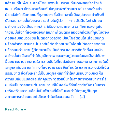
แล้ว ขนที่ไม่พึงประสงค์ โดยเฉพาะในบริเวณที่เปิดเผยอย่างรักแร้
แขน หรือขา มักจะมาพร้อมกับปัญหาผิวที่ตามมา เช่น รอยดำคล้ำ
ผิวหนังไก่ หรือตอขนที่ดูสกปรก ซึ่งสิ่งเหล่านี้เป็นอุปสรรคสำคัญที่
บั่นทอนความมั่นใจของเราอย่างไม่รู้ตัว การตัดสินใจกำจัดขน
อย่างถาวรจึงเป็นมากกว่าแค่เรื่องความสะอาด แต่คือการลงทุนใน
“ความมั่นใจ” ที่ส่งผลต่อบุคลิกภาพโดยตรง ลองนึกถึงวันที่คุณไม่ต้อง
คอยหลบซ่อนวงแขน ไม่ต้องกังวลว่าจะมีขนโผล่ตอนใส่เสื้อแขนกุด
หรือกล้าที่จะสวมกระโปรงสั้นได้อย่างสบายใจโดยไม่ต้องอายตอขน
หรือรอยดำ ความรู้สึกสบายใจ เป็นอิสระ และการที่กล้าที่จะเผยผิว
อย่างมั่นใจนี้เองที่ทำให้บุคลิกภาพของคุณดูโดดเด่นและมีเสน่ห์มาก
ขึ้นอย่างน่าประหลาดใจ ความมั่นใจที่เปล่งประกายออกมาจากภายในนี้
จะถูกสะท้อนผ่านท่าทางที่สง่างาม รอยยิ้มที่สดใส และการวางตัวที่เป็น
ธรรมชาติ ซึ่งสิ่งเหล่านี้เป็นเหตุผลหลักที่ทำให้คนรอบข้างมองเห็น
ความเปลี่ยนแปลงและทักคุณว่า “ดูสวยขึ้น” ในสายตาพวกเขา การไร้
ขนจึงเป็นการยกระดับความงามที่ให้ผลลัพธ์ลึกซึ้งกว่าที่คิด เป็นการ
เสริมสร้างความเชื่อมั่นในตัวเองที่ยั่งยืนและทำให้คุณดูดีในทุก
สถานการณ์ ขนเยอะไม่ไหว! ทำไมต้องเลเซอร์? […]
Read More »