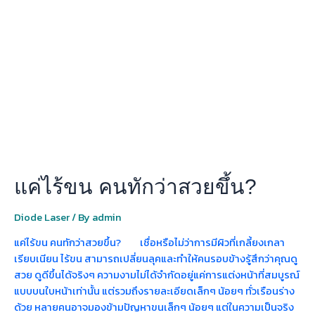
ไร้
ขน
คน
ทัก
ว่า
สวย
ขึ้น?
แค่ไร้ขน คนทักว่าสวยขึ้น?
Diode Laser
/ By
admin
แค่ไร้ขน คนทักว่าสวยขึ้น? เชื่อหรือไม่ว่าการมีผิวที่เกลี้ยงเกลา
เรียบเนียน ไร้ขน สามารถเปลี่ยนลุคและทำให้คนรอบข้างรู้สึกว่าคุณดู
สวย ดูดีขึ้นได้จริงๆ ความงามไม่ได้จำกัดอยู่แค่การแต่งหน้าที่สมบูรณ์
แบบบนใบหน้าเท่านั้น แต่รวมถึงรายละเอียดเล็กๆ น้อยๆ ทั่วเรือนร่าง
ด้วย หลายคนอาจมองข้ามปัญหาขนเล็กๆ น้อยๆ แต่ในความเป็นจริง