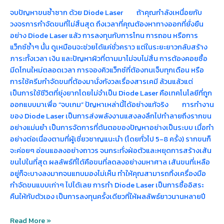
จบปัญหาขนซ้ำซาก ด้วย Diode Laser ถ้าคุณกำลังเหนื่อยกับ
วงจรการกำจัดขนที่ไม่สิ้นสุด ถึงเวลาที่คุณต้องหาทางออกที่ยั่งยืน
อย่าง Diode Laser แล้ว การลงทุนกับการโกน การถอน หรือการ
แว็กซ์ซ้ำๆ นั้น ดูเหมือนจะช่วยได้แค่ชั่วคราว แต่ในระยะยาวกลับสร้าง
ภาระทั้งเวลา เงิน และปัญหาผิวที่ตามมาไม่จบไม่สิ้น การต้องคอยซื้อ
มีดโกนใหม่ตลอดเวลา การจองคิวแว็กซ์ที่ต้องทนเจ็บทุกเดือน หรือ
การใช้ครีมกำจัดขนที่ต้องมานั่งกังวลเรื่องสารเคมี ล้วนแล้วแต่
เป็นการใช้ชีวิตที่ยุ่งยากโดยไม่จำเป็น Diode Laser คือเทคโนโลยีที่ถูก
ออกแบบมาเพื่อ “จบเกม” ปัญหาเหล่านี้ได้อย่างแท้จริง การทำงาน
ของ Diode Laser เป็นการส่งพลังงานแสงลงลึกไปทำลายถึงรากขน
อย่างแม่นยำ เป็นการจัดการที่ต้นตอของปัญหาอย่างเป็นระบบ เมื่อทำ
อย่างต่อเนื่องตามที่ผู้เชี่ยวชาญแนะนำ (โดยทั่วไป 5-8 ครั้ง) รากขนก็
จะค่อยๆ อ่อนแอลงอย่างถาวร จนกระทั่งฝ่อตัวและหยุดการสร้างเส้น
ขนไปในที่สุด ผลลัพธ์ที่ได้คือขนที่ลดลงอย่างมหาศาล เส้นขนที่เหลือ
อยู่ก็จะบางลงมากจนแทบมองไม่เห็น ทำให้คุณสามารถทิ้งเครื่องมือ
กำจัดขนแบบเก่าๆ ไปได้เลย การทำ Diode Laser เป็นการซื้ออิสระ
คืนให้กับตัวเอง เป็นการลงทุนครั้งเดียวที่ให้ผลลัพธ์ยาวนานหลายปี
Read More »