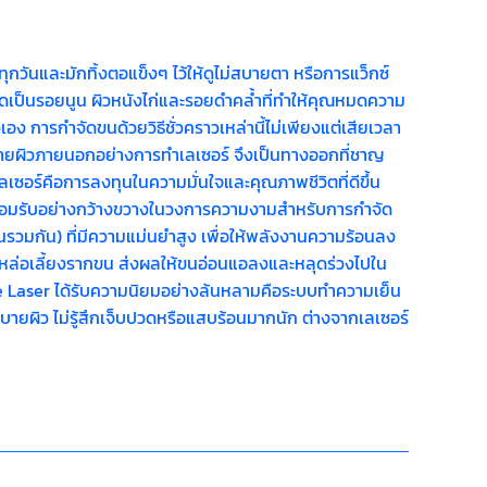
วันและมักทิ้งตอแข็งๆ ไว้ให้ดูไม่สบายตา หรือการแว็กซ์
กิดเป็นรอยนูน ผิวหนังไก่และรอยดำคล้ำที่ทำให้คุณหมดความ
ัวเอง การกำจัดขนด้วยวิธีชั่วคราวเหล่านี้ไม่เพียงแต่เสียเวลา
ม่ทำร้ายผิวภายนอกอย่างการทำเลเซอร์ จึงเป็นทางออกที่ชาญ
เลเซอร์คือการลงทุนในความมั่นใจและคุณภาพชีวิตที่ดีขึ้น
ี่ยอมรับอย่างกว้างขวางในวงการความงามสำหรับการกำจัด
รวมกัน) ที่มีความแม่นยำสูง เพื่อให้พลังงานความร้อนลง
มาหล่อเลี้ยงรากขน ส่งผลให้ขนอ่อนแอลงและหลุดร่วงไปใน
iode Laser ได้รับความนิยมอย่างล้นหลามคือระบบทำความเย็น
นสบายผิว ไม่รู้สึกเจ็บปวดหรือแสบร้อนมากนัก ต่างจากเลเซอร์