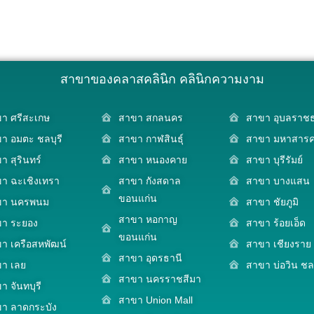
สาขาของคลาสคลินิก คลินิกความงาม
า ศรีสะเกษ
สาขา สกลนคร
สาขา อุบลราชธ
า อมตะ ชลบุรี
สาขา กาฬสินธุ์
สาขา มหาสาร
า สุรินทร์
สาขา หนองคาย
สาขา บุรีรัมย์
า ฉะเชิงเทรา
สาขา กังสดาล
สาขา บางแสน
ขอนแก่น
ขา นครพนม
สาขา ชัยภูมิ
สาขา หอกาญ
า ระยอง
สาขา ร้อยเอ็ด
ขอนแก่น
า เครือสหพัฒน์
สาขา เชียงราย
สาขา อุดรธานี
า เลย
สาขา บ่อวิน ชลบ
สาขา นครราชสีมา
า จันทบุรี
สาขา Union Mall
า ลาดกระบัง