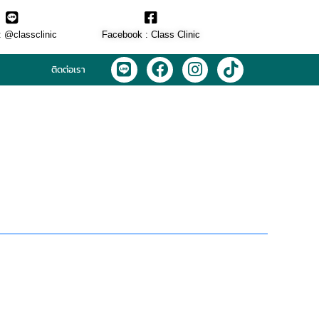
: @classclinic​
Facebook : Class Clinic
L
F
I
T
ติดต่อเรา
i
a
n
i
n
c
s
k
e
e
t
t
b
a
o
o
g
k
o
r
k
a
m