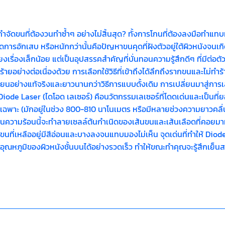
ขนที่ต้องวนทำซ้ำๆ อย่างไม่สิ้นสุด? ทั้งการโกนที่ต้องลงมือทำแทบทุก
การอักเสบ หรือหนักกว่านั้นคือปัญหาขนคุดที่ฝังตัวอยู่ใต้ผิวหนังจนเ
พียงเรื่องเล็กน้อย แต่เป็นอุปสรรคสำคัญที่บั่นทอนความรู้สึกดีๆ ที่มีต่อต
ทำร้ายอย่างต่อเนื่องด้วย การเลือกใช้วิธีที่เข้าถึงได้ลึกถึงรากขนและไ
เนียนอย่างแท้จริงและยาวนานกว่าวิธีการแบบดั้งเดิม การเปลี่ยนมาสู่การ
e Laser (ไดโอด เลเซอร์) คือนวัตกรรมเลเซอร์ที่โดดเด่นและเป็นท
ฉพาะ (มักอยู่ในช่วง 800-810 นาโนเมตร หรือมีหลายช่วงความยาวคลื่น
งงานความร้อนนี้จะทำลายเซลล์ต้นกำเนิดของเส้นขนและเส้นเลือดที่คอย
นขนที่เหลืออยู่มีสีอ่อนและบางลงจนแทบมองไม่เห็น จุดเด่นที่ทำให้ D
ถลดอุณหภูมิของผิวหนังชั้นบนได้อย่างรวดเร็ว ทำให้ขณะทำคุณจะรู้สึกเย็