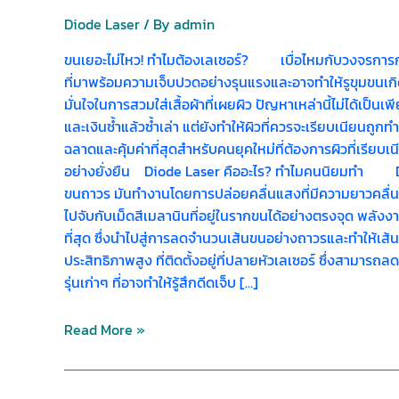
ไหว!
Diode Laser
/ By
admin
ทำไม
ต้อง
ขนเยอะไม่ไหว! ทำไมต้องเลเซอร์? เบื่อไหมกับวงจรการกำจัด
เลเซอร์?
ที่มาพร้อมความเจ็บปวดอย่างรุนแรงและอาจทำให้รูขุมขนเกิด
มั่นใจในการสวมใส่เสื้อผ้าที่เผยผิว ปัญหาเหล่านี้ไม่ได้เป็นเ
และเงินซ้ำแล้วซ้ำเล่า แต่ยังทำให้ผิวที่ควรจะเรียบเนียนถูก
ฉลาดและคุ้มค่าที่สุดสำหรับคนยุคใหม่ที่ต้องการผิวที่เรียบ
อย่างยั่งยืน Diode Laser คืออะไร? ทำไมคนนิยมทำ Diod
ขนถาวร มันทำงานโดยการปล่อยคลื่นแสงที่มีความยาวคลื่นเ
ไปจับกับเม็ดสีเมลานินที่อยู่ในรากขนได้อย่างตรงจุด พลั
ที่สุด ซึ่งนำไปสู่การลดจำนวนเส้นขนอย่างถาวรและทำให้เส้
ประสิทธิภาพสูง ที่ติดตั้งอยู่ที่ปลายหัวเลเซอร์ ซึ่งสามาร
รุ่นเก่าๆ ที่อาจทำให้รู้สึกดีดเจ็บ […]
Read More »