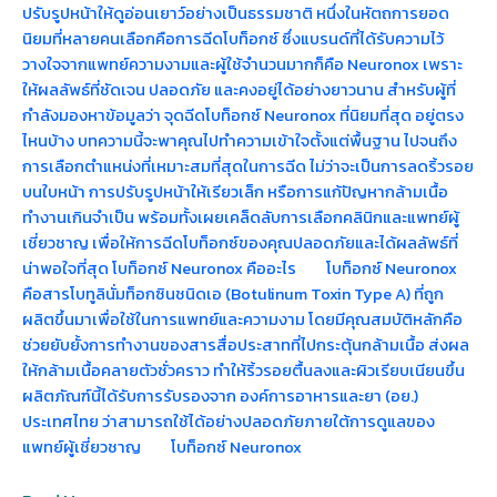
ปรับรูปหน้าให้ดูอ่อนเยาว์อย่างเป็นธรรมชาติ หนึ่งในหัตถการยอด
นิยมที่หลายคนเลือกคือการฉีดโบท็อกซ์ ซึ่งแบรนด์ที่ได้รับความไว้
วางใจจากแพทย์ความงามและผู้ใช้จำนวนมากก็คือ Neuronox เพราะ
ให้ผลลัพธ์ที่ชัดเจน ปลอดภัย และคงอยู่ได้อย่างยาวนาน สำหรับผู้ที่
กำลังมองหาข้อมูลว่า จุดฉีดโบท็อกซ์ Neuronox ที่นิยมที่สุด อยู่ตรง
ไหนบ้าง บทความนี้จะพาคุณไปทำความเข้าใจตั้งแต่พื้นฐาน ไปจนถึง
การเลือกตำแหน่งที่เหมาะสมที่สุดในการฉีด ไม่ว่าจะเป็นการลดริ้วรอย
บนใบหน้า การปรับรูปหน้าให้เรียวเล็ก หรือการแก้ปัญหากล้ามเนื้อ
ทำงานเกินจำเป็น พร้อมทั้งเผยเคล็ดลับการเลือกคลินิกและแพทย์ผู้
เชี่ยวชาญ เพื่อให้การฉีดโบท็อกซ์ของคุณปลอดภัยและได้ผลลัพธ์ที่
น่าพอใจที่สุด โบท็อกซ์ Neuronox คืออะไร โบท็อกซ์ Neuronox
คือสารโบทูลินั่มท็อกซินชนิดเอ (Botulinum Toxin Type A) ที่ถูก
ผลิตขึ้นมาเพื่อใช้ในการแพทย์และความงาม โดยมีคุณสมบัติหลักคือ
ช่วยยับยั้งการทำงานของสารสื่อประสาทที่ไปกระตุ้นกล้ามเนื้อ ส่งผล
ให้กล้ามเนื้อคลายตัวชั่วคราว ทำให้ริ้วรอยตื้นลงและผิวเรียบเนียนขึ้น
ผลิตภัณฑ์นี้ได้รับการรับรองจาก องค์การอาหารและยา (อย.)
ประเทศไทย ว่าสามารถใช้ได้อย่างปลอดภัยภายใต้การดูแลของ
แพทย์ผู้เชี่ยวชาญ โบท็อกซ์ Neuronox