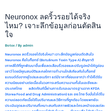
ใจ
Neuronox ลดริ้วรอยได้จริง
ไหม? เจาะลึกข้อมูลก่อนตัดสิน
ใจ
Botox
/ By
admin
Neuronox ลดริ้วรอยได้จริงไหม? เจาะลึกข้อมูลก่อนตัดสินใจ
Neuronox คือโบท็อกซ์ (Botulinum Toxin Type A) สัญชาติ
เกาหลีใต้ที่ถูกพัฒนาขึ้นเพื่อลดเลือนริ้วรอยและปรับรูปหน้าให้ดูอ่อน
เยาว์ โดยมีคุณสมบัติและกลไกการทำงานใกล้เคียงกับโบท็อกซ์
แบรนด์ดังจากยุโรปและอเมริกา แต่มีราคาที่ย่อมเยากว่า ทำให้ได้รับ
ความนิยมอย่างต่อเนื่องในวงการเสริมความงามทั้งในเอเชียและ
ประเทศไทย ผลิตภัณฑ์นี้ผ่านการรับรองมาตรฐานจาก KFDA
(Korea Food and Drug Administration) และ อย.ไทย จึงมั่นใจได้ใน
ความปลอดภัยเมื่อใช้ในปริมาณและวิธีการที่ถูกต้อง โดยแพทย์จะ
ประเมินจุดและปริมาณที่เหมาะสมกับสภาพผิวและโครงหน้าของแต่ละ