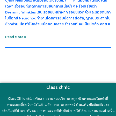
บุคคล Neuronox ลดริ้วรอยได้จริงไหม? คำตอบคือ ได้จริง โดย
เฉพาะริ้วรอยที่เกิดจากการขยับกล้ามเนื้อซ้ำ ๆ หรือที่เรียกว่า
Dynamic Wrinkles เช่น รอยย่นหน้าผาก รอยขมวดคิ้ว และรอยตีนกา
โบท็อกซ์ Neuronox ทำงานโดยการยับยั้งการส่งสัญญาณประสาทไป
ยังกล้ามเนื้อ ทำให้กล้ามเนื้อผ่อนคลาย ริ้วรอยที่เคยเห็นชัดก็จะค่อย ๆ
Read More »
Class clinic
Class Clinic คลินิกเสริมความงาม รวมบริการการดูแลผิวพรรณและใบหน้าที่
ครอบคลุมที่สุด ยืนหนึ่งในด้าน หัตการทางการแพทย์ ด้วยเครื่องมือทันสมัยและ
ผลิตภัณฑ์ที่ผ่านการรับรองมาตรฐานอย่างมีประสิทธิภาพ ให้ได้ความสวยงามอย่างเป็น