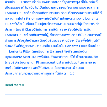
ผิวหน้า หากคุณกำลังมองหา ฟิลเลอร์คุณภาพสูง ที่ให้ผลลัพธ์
เป็นธรรมชาติ ไม่แข็ง ไม่เป็นก้อน และปลอดภัยตามมาตรฐานสากล
Lorients Filler คือคำตอบที่คุณตามหา ด้วยนวัตกรรมจากเกาหลีใต้ที่
ผสานเทคโนโลยีทางการแพทย์เข้ากับศิลปะแห่งความงาม Lorients
Filler กำลังเป็นที่นิยมในหมู่คนรักความงามและแพทย์ผู้เชี่ยวชาญทั่ว
ประเทศไทย ที่ ClassClinic คลาสคลินิก เราพร้อมให้บริการฉีด
Lorients Filler โดยทีมแพทย์ผู้เชี่ยวชาญเฉพาะทาง ที่มีประสบการณ์
ด้านการปรับรูปหน้าและเติมเต็มริ้วรอยอย่างมืออาชีพ เพื่อให้คุณได้
รับผลลัพธ์ที่ดูสวยงาม กลมกลืน และยั่งยืน Lorients Filler คืออะไร?
Lorients Filler (ลอเรียนท์ส ฟิลเลอร์) คือฟิลเลอร์ชนิด
Hyaluronic Acid (HA) พรีเมียมสัญชาติเกาหลีใต้ พัฒนาและผลิต
โดยบริษัท Joonghun Pharmaceutical ภายใต้แนวคิดการผสาน
เทคโนโลยีทางการแพทย์กับศิลปะแห่งความงาม เพื่อมอบ
ประสบการณ์ความงามเฉพาะบุคคลที่ดีที่สุด […]
Read More »
Pico