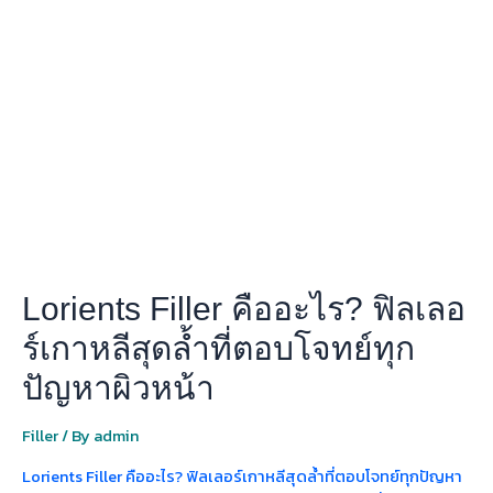
Filler
คือ
อะไร?
ฟิล
เลอ
ร์
เกาหลี
สุด
ล้ำ
ที่
ตอบ
โจทย์
Lorients Filler คืออะไร? ฟิลเลอ
ทุก
ปัญหา
ร์เกาหลีสุดล้ำที่ตอบโจทย์ทุก
ผิว
ปัญหาผิวหน้า
หน้า
Filler
/ By
admin
Lorients Filler คืออะไร? ฟิลเลอร์เกาหลีสุดล้ำที่ตอบโจทย์ทุกปัญหา