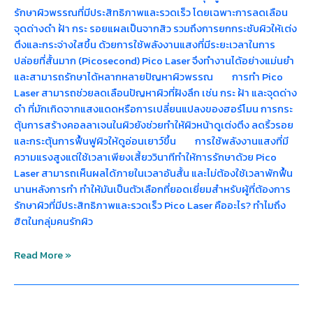
รักษาผิวพรรณที่มีประสิทธิภาพและรวดเร็ว โดยเฉพาะการลดเลือน
จุดด่างดำ ฝ้า กระ รอยแผลเป็นจากสิว รวมถึงการยกกระชับผิวให้เต่ง
ตึงและกระจ่างใสขึ้น ด้วยการใช้พลังงานแสงที่มีระยะเวลาในการ
ปล่อยที่สั้นมาก (Picosecond) Pico Laser จึงทำงานได้อย่างแม่นยำ
และสามารถรักษาได้หลากหลายปัญหาผิวพรรณ การทำ Pico
Laser สามารถช่วยลดเลือนปัญหาผิวที่ฝังลึก เช่น กระ ฝ้า และจุดด่าง
ดำ ที่มักเกิดจากแสงแดดหรือการเปลี่ยนแปลงของฮอร์โมน การกระ
ตุ้นการสร้างคอลลาเจนในผิวยังช่วยทำให้ผิวหน้าดูเต่งตึง ลดริ้วรอย
และกระตุ้นการฟื้นฟูผิวให้ดูอ่อนเยาว์ขึ้น การใช้พลังงานแสงที่มี
ความแรงสูงแต่ใช้เวลาเพียงเสี้ยววินาทีทำให้การรักษาด้วย Pico
Laser สามารถเห็นผลได้ภายในเวลาอันสั้น และไม่ต้องใช้เวลาพักฟื้น
นานหลังการทำ ทำให้มันเป็นตัวเลือกที่ยอดเยี่ยมสำหรับผู้ที่ต้องการ
รักษาผิวที่มีประสิทธิภาพและรวดเร็ว Pico Laser คืออะไร? ทำไมถึง
ฮิตในกลุ่มคนรักผิว
Read More »
จุด