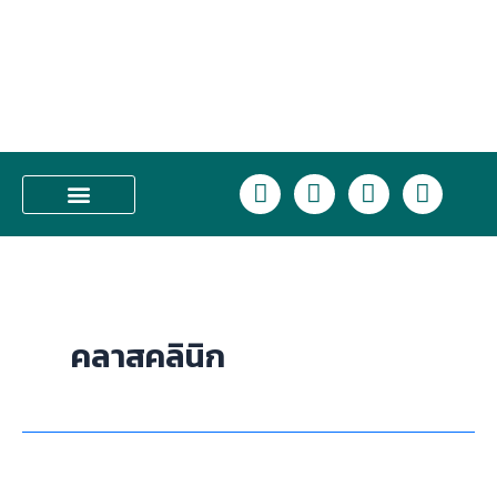
Skip
to
content
L
F
I
T
i
a
n
i
n
c
s
k
บริการของเรา
e
e
t
t
b
a
o
o
g
k
o
r
คลาสคลินิก
k
a
m
Lorients