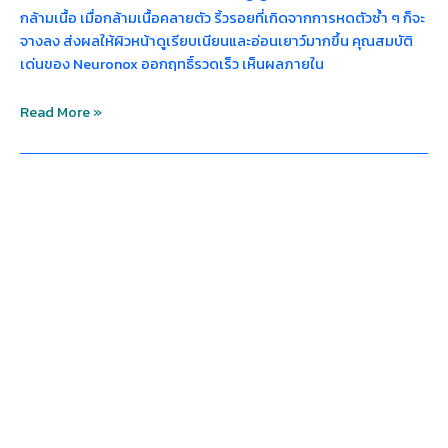
กล้ามเนื้อ เมื่อกล้ามเนื้อคลายตัว ริ้วรอยที่เกิดจากการหดตัวซ้ำ ๆ ก็จะ
จางลง ส่งผลให้ผิวหน้าดูเรียบเนียนและอ่อนเยาว์มากขึ้น คุณสมบัติ
เด่นของ Neuronox ออกฤทธิ์รวดเร็ว เห็นผลภายใน
Read More »
Neuronox
ลด
ริ้ว
รอย
ได้
จริง
ไหม?
เจาะ
ลึก
ข้อมูล
ก่อน
ตัดสิน