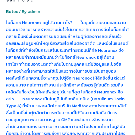
Botox
/ By
admin
โบท็อกซ์ Neuronox อยู่ได้นานเท่าไร? ในยุคที่ความงามและความ
อ่อนเยาว์สามารถสร้างความมั่นใจได้มากกว่าที่เคย การฉีดโบท็อกซ์ได้
กลายเป็นหนึ่งในหัตถการยอดนิยมสำหรับผู้ที่ต้องการลดเลือนริ้ว
รอยและปรับรูปหน้าให้ดูเรียวสวยโดยไม่ต้องผ่าตัด และหนึ่งในแบรนด์
โบท็อกซ์ที่กำลังเป็นกระแสในประเทศไทยตอนนี้ก็คือ Neuronox ซึ่ง
หลายคนมีคำถามเหมือนกันว่า“โบท็อกซ์ Neuronox อยู่ได้นาน
เท่าไร?”คำตอบอาจแตกต่างกันไปตามบุคคล แต่มีข้อมูลและปัจจัย
หลายอย่างที่เราสามารถใช้เป็นแนวทางในการประเมินอายุของ
ผลลัพธ์ได้ บทความนี้จะพาคุณไปรู้จัก Neuronox ให้ลึกยิ่งขึ้น ตั้งแต่
ความหมาย กลไกการทำงาน ประสิทธิภาพ ข้อควรรู้ก่อนฉีด รวมถึง
เคล็ดลับที่จะช่วยให้ผลลัพธ์อยู่ได้นานที่สุด โบท็อกซ์ Neuronox คือ
อะไร Neuronox เป็นโบทูลินัมท็อกซินไทป์เอ (Botulinum Toxin
Type A) ที่พัฒนาและผลิตโดยบริษัท Meditox จากประเทศเกาหลีใต้
ซึ่งเป็นหนึ่งในผู้ผลิตตัวยาระดับสากลที่ได้รับความเชื่อถือ มีการ
ควบคุมคุณภาพตามมาตรฐาน GMP และผ่านการรับรองจาก
สำนักงานคณะกรรมการอาหารและยา (อย.) ในประเทศไทย โบทูลินัม
ท็อกซินทำงานโดยการยับยั้งการส่งสัญญาณจากเส้นประสาทไปยัง