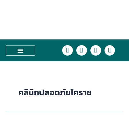
Skip
to
content
L
F
I
T
i
a
n
i
n
c
s
k
บริการของเรา
e
e
t
t
b
a
o
o
g
k
o
r
คลินิกปลอดภัยโคราช
k
a
m
คลินิก