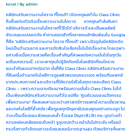
ใน
korat
/ By
admin
โคราช
คลินิกเสริมความงามโคราช ที่ไหนดี? เปิดเหตุผลทำไม Class Clinic
ถึงขึ้นแท่นตัวจริงเรื่องความงามในโคราช หากคุณกำลังค้นหา
คลินิกเสริมความงามในโคราชที่ไว้ใจได้ บริการดี และเห็นผลลัพธ์
ชัดเจนแบบปลอดภัย คำถามยอดฮิตที่หลายคนมักพิมพ์ลงใน Google
ก็คือ “คลินิกเสริมความงาม โคราช ที่ไหนดี” เพราะปัจจุบันมีคลินิกเปิด
ใหม่เป็นจำนวนมาก และการตัดสินใจเลือกนั้นไม่ใช่เรื่องง่าย โดยเฉพาะ
อย่างยิ่งเมื่อความสวยคือเรื่องสำคัญที่ส่งผลต่อความมั่นใจในทุกวัน
แต่ในบทความนี้…เราจะพาคุณไปรู้จักกับหนึ่งในคลินิกที่คนโคราช
แนะนำกันแบบปากต่อปาก นั่นก็คือ Class Clinic คลินิกเสริมความงาม
ที่ยืนหนึ่งด้านเทคโนโลยีการดูแลผิวพรรณครบวงจร พร้อมทีมแพทย์
มากประสบการณ์ และบริการที่ให้ความใส่ใจในทุกรายละเอียด Class
Clinic – เพราะความงามต้องมาพร้อมความมั่นใจ Class Clinic ไม่ได้
เป็นเพียงคลินิกเสริมความงามทั่วไป แต่คือ “ศูนย์รวมของนวัตกรรม
เพื่อความงาม” ที่ผสมผสานระหว่างศาสตร์การแพทย์ ความเชี่ยวชาญ
และเทคโนโลยีที่ล้ำสมัย เพื่อดูแลทุกปัญหาผิวของคุณอย่างตรงจุด ไม่
ว่าจะเป็นเรื่องของ ผิวหมองคล้ำ ริ้วรอย ปัญหาสิว ฝ้า กระ จุดด่างดำ
ความหย่อนคล้อยของใบหน้า รูขุมขนกว้าง หน้ามันไม่กระชับ หรือแม้
กระทั่งการกำจัดขนถาวรด้วยเลเซอร์มาตรฐานสูง ด้วยบริการที่หลาก