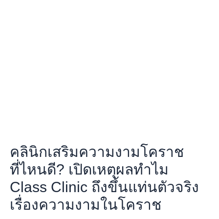
เสริม
ความ
งาม
โคราช
ที่ไหน
ดี?
เปิด
เหตุผล
ทำไม
Class
Clinic
ถึง
ขึ้น
คลินิกเสริมความงามโคราช
แท่น
ตัว
ที่ไหนดี? เปิดเหตุผลทำไม
จริง
Class Clinic ถึงขึ้นแท่นตัวจริง
เรื่อง
ความ
เรื่องความงามในโคราช
งาม