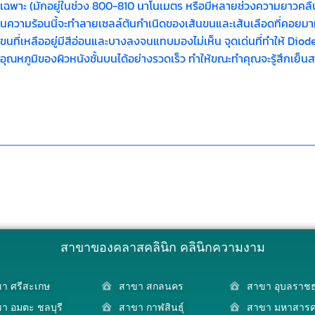
ฉพาะ (มักอยู่ในช่วง 800-810 นาโนเมตร หรือมีหลายช่วงความยาวคลื่น
งงานความร้อนนี้จะทำลายเซลล์ต้นกำเนิดของเส้นขนและเส้นเลือดที่คอย
นขนที่เหลืออยู่มีสีอ่อนและบางลงจนแทบมองไม่เห็น จุดเด่นที่ทำให้ D
ถลดอุณหภูมิของผิวหนังชั้นบนได้อย่างรวดเร็ว ทำให้ขณะทำคุณจะรู้สึกเย็
สาขาของคลาสคลินิก คลินิกความงาม
า ศรีสะเกษ
สาขา สกลนคร
สาขา อุบลราชธ
า อมตะ ชลบุรี
สาขา กาฬสินธุ์
สาขา มหาสาร