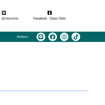
: @classclinic​
Facebook : Class Clinic
L
F
I
T
ติดต่อเรา
i
a
n
i
n
c
s
k
e
e
t
t
b
a
o
o
g
k
o
r
k
a
m