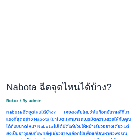
ฉีด
จุด
ไหน
ได้
บ้าง?
Nabota ฉีดจุดไหนได้บ้าง?
Botox
/ By
admin
Nabota ฉีดจุดไหนได้บ้าง? เคยสงสัยไหมว่าโบท็อกซ์เกาหลีที่มา
แรงที่สุดอย่าง Nabota (นาโบตะ) สามารถเนรมิตความสวยให้กับคุณ
ได้ถึงขนาดไหน? Nabota ไม่ได้มีดีแค่ช่วยให้หน้าเรียวอย่างเดียว แต่
ยังเป็นอาวุธลับที่แพทย์ผู้เชี่ยวชาญเลือกใช้เพื่อแก้ปัญหาผิวพรรณ