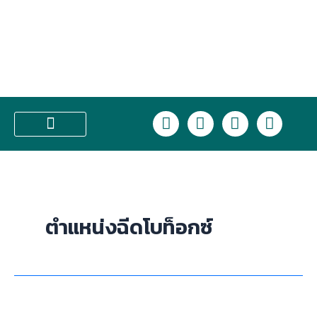
Skip
to
content
L
F
I
T
i
a
n
i
n
c
s
k
บริการของเรา
e
e
t
t
b
a
o
o
g
k
o
r
ตำแหน่งฉีดโบท็อกซ์
k
a
m
Nabota