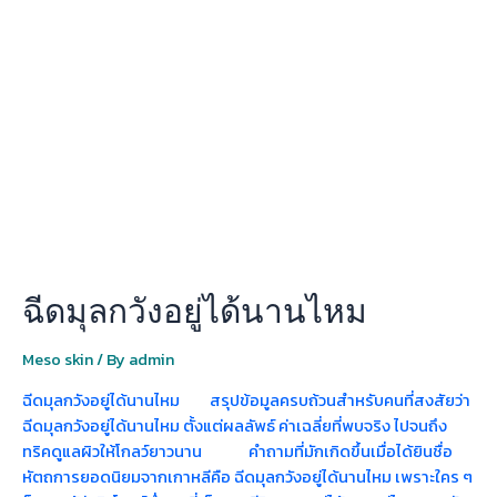
มุ
ลก
วัง
อยู่
ได้
นาน
ไหม
ฉีดมุลกวังอยู่ได้นานไหม
Meso skin
/ By
admin
ฉีดมุลกวังอยู่ได้นานไหม สรุปข้อมูลครบถ้วนสำหรับคนที่สงสัยว่า
ฉีดมุลกวังอยู่ได้นานไหม ตั้งแต่ผลลัพธ์ ค่าเฉลี่ยที่พบจริง ไปจนถึง
ทริคดูแลผิวให้โกลว์ยาวนาน คำถามที่มักเกิดขึ้นเมื่อได้ยินชื่อ
หัตถการยอดนิยมจากเกาหลีคือ ฉีดมุลกวังอยู่ได้นานไหม เพราะใคร ๆ