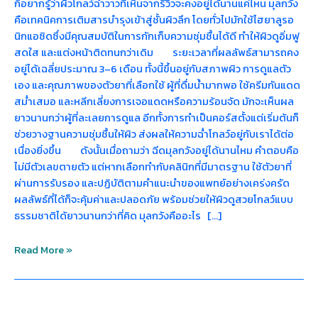
ก็อยากรู้ว่าผิวโกลว์ฉ่ำวาวที่เห็นจากรีวิวจะคงอยู่ได้นานแค่ไหน มุลกวัง
คือเทคนิคการเติมสารบำรุงเข้าสู่ชั้นผิวลึก โดยทั่วไปมักใช้ไฮยาลูรอ
นิกแอซิดซึ่งมีคุณสมบัติในการกักเก็บความชุ่มชื้นได้ดี ทำให้ผิวดูอิ่มฟู
สดใส และแต่งหน้าติดทนกว่าเดิม ระยะเวลาที่ผลลัพธ์สามารถคง
อยู่ได้เฉลี่ยประมาณ 3–6 เดือน ทั้งนี้ขึ้นอยู่กับสภาพผิว การดูแลตัว
เอง และคุณภาพของตัวยาที่เลือกใช้ ผู้ที่ดื่มน้ำมากพอ ใช้ครีมกันแดด
สม่ำเสมอ และหลีกเลี่ยงการเจอแดดหรือความร้อนจัด มักจะเห็นผล
ยาวนานกว่าผู้ที่ละเลยการดูแล อีกทั้งการทำเป็นคอร์สตั้งแต่เริ่มต้นก็
ช่วยวางฐานความชุ่มชื้นให้ผิว ส่งผลให้ความฉ่ำโกลว์อยู่กับเราได้ต่อ
เนื่องยิ่งขึ้น ดังนั้นเมื่อถามว่า ฉีดมุลกวังอยู่ได้นานไหม คำตอบคือ
ไม่มีตัวเลขตายตัว แต่หากเลือกทำกับคลินิกที่มีมาตรฐาน ใช้ตัวยาที่
ผ่านการรับรอง และปฏิบัติตามคำแนะนำของแพทย์อย่างเคร่งครัด
ผลลัพธ์ที่ได้ก็จะคุ้มค่าและปลอดภัย พร้อมช่วยให้ผิวดูสวยโกลว์แบบ
ธรรมชาติได้ยาวนานกว่าที่คิด มุลกวังคืออะไร […]
Read More »