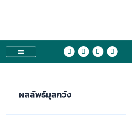
Skip
to
content
L
F
I
T
i
a
n
i
n
c
s
k
บริการของเรา
e
e
t
t
b
a
o
o
g
k
o
r
ผลลัพธ์มุลกวัง
k
a
m
ฉีด