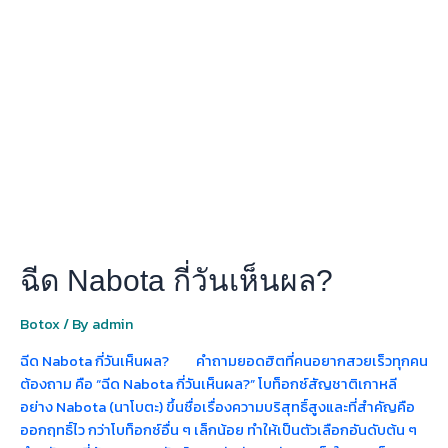
Nabota
กี่
วัน
เห็น
ผล?
ฉีด Nabota กี่วันเห็นผล?
Botox
/ By
admin
ฉีด Nabota กี่วันเห็นผล? คำถามยอดฮิตที่คนอยากสวยเร็วทุกคน
ต้องถาม คือ “ฉีด Nabota กี่วันเห็นผล?” โบท็อกซ์สัญชาติเกาหลี
อย่าง Nabota (นาโบตะ) ขึ้นชื่อเรื่องความบริสุทธิ์สูงและที่สำคัญคือ
ออกฤทธิ์ไว กว่าโบท็อกซ์อื่น ๆ เล็กน้อย ทำให้เป็นตัวเลือกอันดับต้น ๆ