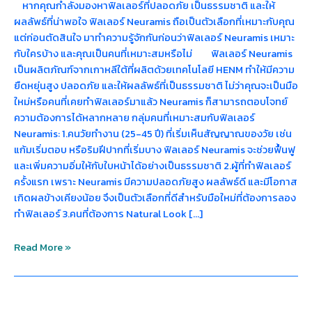
หากคุณกำลังมองหาฟิลเลอร์ที่ปลอดภัย เป็นธรรมชาติ และให้
ผลลัพธ์ที่น่าพอใจ ฟิลเลอร์ Neuramis ถือเป็นตัวเลือกที่เหมาะกับคุณ
แต่ก่อนตัดสินใจ มาทำความรู้จักกันก่อนว่าฟิลเลอร์ Neuramis เหมาะ
กับใครบ้าง และคุณเป็นคนที่เหมาะสมหรือไม่ ฟิลเลอร์ Neuramis
เป็นผลิตภัณฑ์จากเกาหลีใต้ที่ผลิตด้วยเทคโนโลยี HENM ทำให้มีความ
ยืดหยุ่นสูง ปลอดภัย และให้ผลลัพธ์ที่เป็นธรรมชาติ ไม่ว่าคุณจะเป็นมือ
ใหม่หรือคนที่เคยทำฟิลเลอร์มาแล้ว Neuramis ก็สามารถตอบโจทย์
ความต้องการได้หลากหลาย กลุ่มคนที่เหมาะสมกับฟิลเลอร์
Neuramis: 1.คนวัยทำงาน (25-45 ปี) ที่เริ่มเห็นสัญญาณของวัย เช่น
แก้มเริ่มตอบ หรือริมฝีปากที่เริ่มบาง ฟิลเลอร์ Neuramis จะช่วยฟื้นฟู
และเพิ่มความอิ่มให้กับใบหน้าได้อย่างเป็นธรรมชาติ 2.ผู้ที่ทำฟิลเลอร์
ครั้งแรก เพราะ Neuramis มีความปลอดภัยสูง ผลลัพธ์ดี และมีโอกาส
เกิดผลข้างเคียงน้อย จึงเป็นตัวเลือกที่ดีสำหรับมือใหม่ที่ต้องการลอง
ทำฟิลเลอร์ 3.คนที่ต้องการ Natural Look […]
Read More »