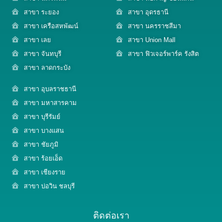
สาขา ระยอง
สาขา อุดรธานี
สาขา เครือสหพัฒน์
สาขา นครราชสีมา
สาขา เลย
สาขา Union Mall
สาขา จันทบุรี
สาขา ฟิวเจอร์พาร์ค รังสิต
สาขา ลาดกระบัง
สาขา อุบลราชธานี
สาขา มหาสารคาม
สาขา บุรีรัมย์
สาขา บางแสน
สาขา ชัยภูมิ
สาขา ร้อยเอ็ด
สาขา เชียงราย
สาขา บ่อวิน ชลบุรี
ติดต่อเรา