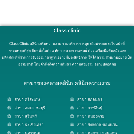
Class clinic
Class Clinic คลินิกเสริมความงาม รวมบริการการดูแลผิวพรรณและใบหน้าที่
ครอบคลุมที่สุด ยืนหนึ่งในด้าน หัตการทางการแพทย์ ด้วยเครื่องมือทันสมัยและ
ผลิตภัณฑ์ที่ผ่านการรับรองมาตรฐานอย่างมีประสิทธิภาพ ให้ได้ความสวยงามอย่างเป็น
ธรรมชาติ โดยคำนึงถึงความคุ้มค่า ความสวยงาม อย่างปลอดภัย
สาขาของคลาสคลินิก คลินิกความงาม
สาขา ศรีสะเกษ
สาขา สกลนคร
สาขา อมตะ ชลบุรี
สาขา กาฬสินธุ์
สาขา สุรินทร์
สาขา หนองคาย
สาขา ฉะเชิงเทรา
สาขา กังสดาล ขอนแก่น
สาขา นครพนม
สาขา หอกาญ ขอนแก่น