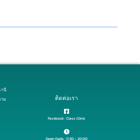
านี
ติดต่อเรา
คาม
Facebook : Class Clinic
Open Daily : 11.30 - 20.00