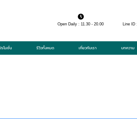
Open Daily : 11.30 - 20.00
Line ID 
ปรโมชั่น
รีวิวทั้งหมด
เกี่ยวกับเรา
บทความ