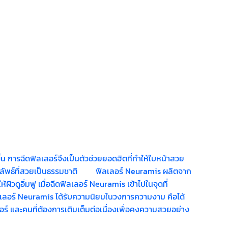
 การฉีดฟิลเลอร์จึงเป็นตัวช่วยยอดฮิตที่ทำให้ใบหน้าสวย
ยผลลัพธ์ที่สวยเป็นธรรมชาติ ฟิลเลอร์ Neuramis ผลิตจาก
้ผิวดูอิ่มฟู เมื่อฉีดฟิลเลอร์ Neuramis เข้าไปในจุดที่
ฟิลเลอร์ Neuramis ได้รับความนิยมในวงการความงาม คือได้
เลอร์ และคนที่ต้องการเติมเต็มต่อเนื่องเพื่อคงความสวยอย่าง