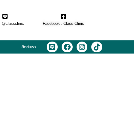
: @classclinic​
Facebook : Class Clinic
L
F
I
T
ติดต่อเรา
i
a
n
i
n
c
s
k
e
e
t
t
b
a
o
o
g
k
o
r
k
a
m