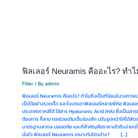
ฟิลเลอร์ Neuramis คืออะไร? ทำ
Filler
/ By
admin
ฟิลเลอร์ Neuramis คืออะไร? ทำไมถึงเป็นที่นิยมในวงการค
เป๊ะได้อย่างรวดเร็ว และในบรรดาฟิลเลอร์หลายยี่ห้อ ฟิ
ประเทศเกาหลีใต้ ใช้สาร Hyaluronic Acid (HA) ซึ่งเป็นสารที่ม
ต้องการ ก็สามารถช่วยเติมเต็มร่องลึก ปรับรูปหน้าให้ได้ส
มาตรฐานสากล ปลอดภัย และที่สำคัญคือราคาเข้าถึงง่ายเมื่อเที
มั่นใจ ฟิลเลอร์ Neuramis เหมาะกับใครบ้าง? […]