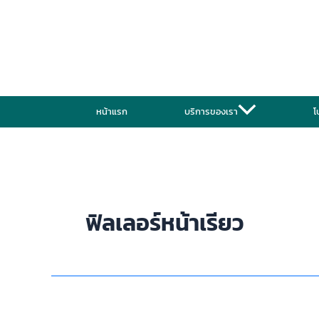
Skip
to
content
หน้าแรก
บริการของเรา
โ
ฟิลเลอร์หน้าเรียว
ฟิล