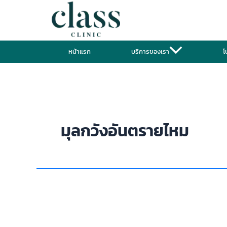
Skip
to
content
หน้าแรก
บริการของเรา
โ
มุลกวังอันตรายไหม
ฉีด
มุ
ลก