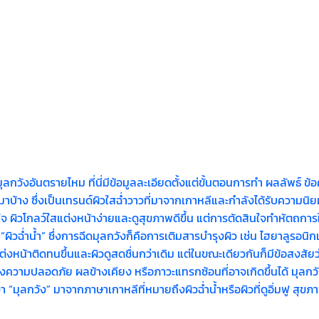
งอันตรายไหม ที่นี่มีข้อมูลละเอียดตั้งแต่ขั้นตอนการทำ ผลลัพธ์ ข้
มาบ้าง ซึ่งเป็นเทรนด์ผิวใสฉ่ำวาวที่มาจากเกาหลีและกำลังได้รับความน
ใจ ผิวโกลว์ใสแต่งหน้าง่ายและดูสุขภาพดีขึ้น แต่การตัดสินใจทำหัตถการใ
ำน้ำ” ซึ่งการฉีดมุลกวังก็คือการเติมสารบำรุงผิว เช่น ไฮยาลูรอนิกแอซิ
แต่งหน้าติดทนขึ้นและผิวดูสดชื่นกว่าเดิม แต่ในขณะเดียวกันก็มีข้อสงสัย
เรื่องความปลอดภัย ผลข้างเคียง หรือภาวะแทรกซ้อนที่อาจเกิดขึ้นได้ 
 “มุลกวัง” มาจากภาษาเกาหลีที่หมายถึงผิวฉ่ำน้ำหรือผิวที่ดูอิ่มฟู ส