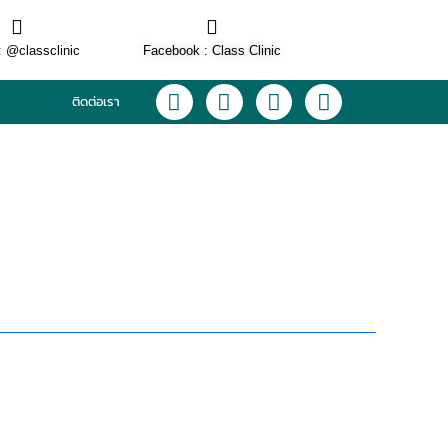
: @classclinic​
Facebook : Class Clinic
L
F
I
T
ติดต่อเรา
i
a
n
i
n
c
s
k
e
e
t
t
b
a
o
o
g
k
o
r
k
a
m