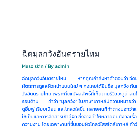
ฉีดมุลกวังอันตรายไหม
Meso skin
/ By
admin
ฉีดมุลกวังอันตรายไหม หากคุณกำลังหาคำตอบว่า ฉีดมุลกวั
หัตถการดูแลผิวหน้าแบบใหม่ ๆ คงเคยได้ยินชื่อ มุลกวัง กัน
วังอันตรายไหม เพราะถึงแม้ผลลัพธ์ที่เห็นตามรีวิวจะดูน่าสน
รอบด้าน คำว่า “มุลกวัง” ในภาษาเกาหลีมีความหมายว่า “ผิวฉ่
ดูอิ่มฟู เรียบเนียน และโกลว์ใสขึ้น หลายคนที่ทำต่างบอกว่า
ใช้เข็มและการฉีดสารเข้าสู่ผิว ซึ่งอาจทำให้หลายคนกังวล
ความงาม โดยเฉพาะคนที่ชื่นชอบผิวโกลว์ใสสไตล์เกาหลี คำว่า