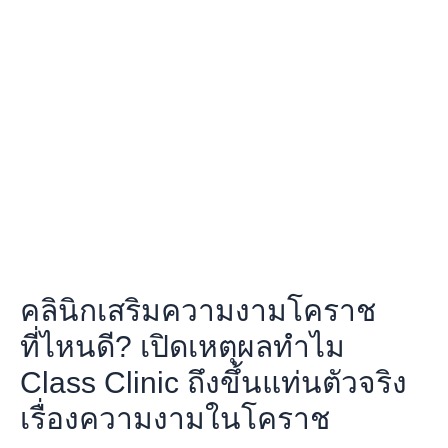
เสริม
ความ
งาม
โคราช
ที่ไหน
ดี?
เปิด
เหตุผล
ทำไม
Class
Clinic
ถึง
ขึ้น
คลินิกเสริมความงามโคราช
แท่น
ตัว
ที่ไหนดี? เปิดเหตุผลทำไม
จริง
Class Clinic ถึงขึ้นแท่นตัวจริง
เรื่อง
ความ
เรื่องความงามในโคราช
งาม