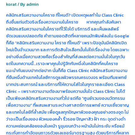
ใน
korat
/ By
admin
โคราช
คลินิกเสริมความงามโคราช ที่ไหนดี? เปิดเหตุผลทำไม Class Clinic
ถึงขึ้นแท่นตัวจริงเรื่องความงามในโคราช หากคุณกำลังค้นหา
คลินิกเสริมความงามในโคราชที่ไว้ใจได้ บริการดี และเห็นผลลัพธ์
ชัดเจนแบบปลอดภัย คำถามยอดฮิตที่หลายคนมักพิมพ์ลงใน Google
ก็คือ “คลินิกเสริมความงาม โคราช ที่ไหนดี” เพราะปัจจุบันมีคลินิกเปิด
ใหม่เป็นจำนวนมาก และการตัดสินใจเลือกนั้นไม่ใช่เรื่องง่าย โดยเฉพาะ
อย่างยิ่งเมื่อความสวยคือเรื่องสำคัญที่ส่งผลต่อความมั่นใจในทุกวัน
แต่ในบทความนี้…เราจะพาคุณไปรู้จักกับหนึ่งในคลินิกที่คนโคราช
แนะนำกันแบบปากต่อปาก นั่นก็คือ Class Clinic คลินิกเสริมความงาม
ที่ยืนหนึ่งด้านเทคโนโลยีการดูแลผิวพรรณครบวงจร พร้อมทีมแพทย์
มากประสบการณ์ และบริการที่ให้ความใส่ใจในทุกรายละเอียด Class
Clinic – เพราะความงามต้องมาพร้อมความมั่นใจ Class Clinic ไม่ได้
เป็นเพียงคลินิกเสริมความงามทั่วไป แต่คือ “ศูนย์รวมของนวัตกรรม
เพื่อความงาม” ที่ผสมผสานระหว่างศาสตร์การแพทย์ ความเชี่ยวชาญ
และเทคโนโลยีที่ล้ำสมัย เพื่อดูแลทุกปัญหาผิวของคุณอย่างตรงจุด ไม่
ว่าจะเป็นเรื่องของ ผิวหมองคล้ำ ริ้วรอย ปัญหาสิว ฝ้า กระ จุดด่างดำ
ความหย่อนคล้อยของใบหน้า รูขุมขนกว้าง หน้ามันไม่กระชับ หรือแม้
กระทั่งการกำจัดขนถาวรด้วยเลเซอร์มาตรฐานสูง ด้วยบริการที่หลาก