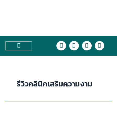
Skip
to
content
L
F
I
T
i
a
n
i
n
c
s
k
บริการของเรา
e
e
t
t
b
a
o
o
g
k
o
r
รีวิวคลินิกเสริมความงาม
k
a
m
คลินิก