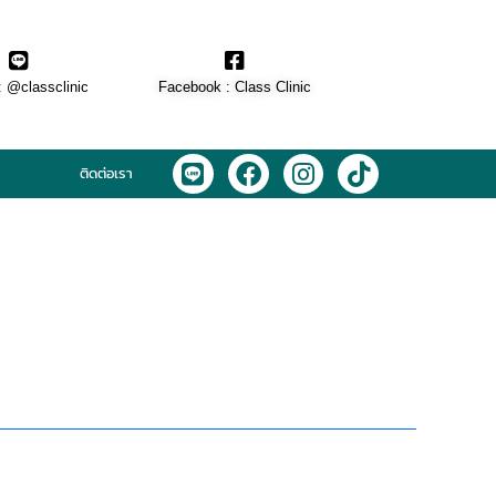
: @classclinic​
Facebook : Class Clinic
L
F
I
T
ติดต่อเรา
i
a
n
i
n
c
s
k
e
e
t
t
b
a
o
o
g
k
o
r
k
a
m