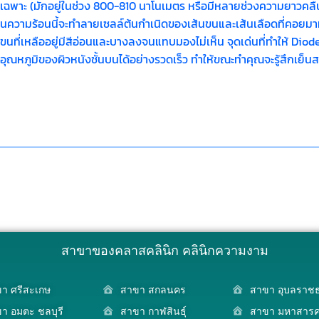
ฉพาะ (มักอยู่ในช่วง 800-810 นาโนเมตร หรือมีหลายช่วงความยาวคลื่น
งงานความร้อนนี้จะทำลายเซลล์ต้นกำเนิดของเส้นขนและเส้นเลือดที่คอย
นขนที่เหลืออยู่มีสีอ่อนและบางลงจนแทบมองไม่เห็น จุดเด่นที่ทำให้ D
ถลดอุณหภูมิของผิวหนังชั้นบนได้อย่างรวดเร็ว ทำให้ขณะทำคุณจะรู้สึกเย็
สาขาของคลาสคลินิก คลินิกความงาม
า ศรีสะเกษ
สาขา สกลนคร
สาขา อุบลราชธ
า อมตะ ชลบุรี
สาขา กาฬสินธุ์
สาขา มหาสาร