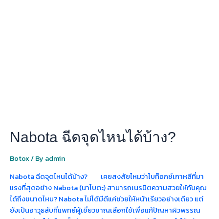
ฉีด
จุด
ไหน
ได้
บ้าง?
Nabota ฉีดจุดไหนได้บ้าง?
Botox
/ By
admin
Nabota ฉีดจุดไหนได้บ้าง? เคยสงสัยไหมว่าโบท็อกซ์เกาหลีที่มา
แรงที่สุดอย่าง Nabota (นาโบตะ) สามารถเนรมิตความสวยให้กับคุณ
ได้ถึงขนาดไหน? Nabota ไม่ได้มีดีแค่ช่วยให้หน้าเรียวอย่างเดียว แต่
ยังเป็นอาวุธลับที่แพทย์ผู้เชี่ยวชาญเลือกใช้เพื่อแก้ปัญหาผิวพรรณ