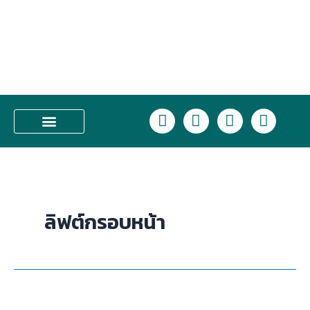
Skip
to
content
L
F
I
T
i
a
n
i
n
c
s
k
บริการของเรา
e
e
t
t
b
a
o
o
g
k
o
r
ลิฟต์กรอบหน้า
k
a
m
Nabota