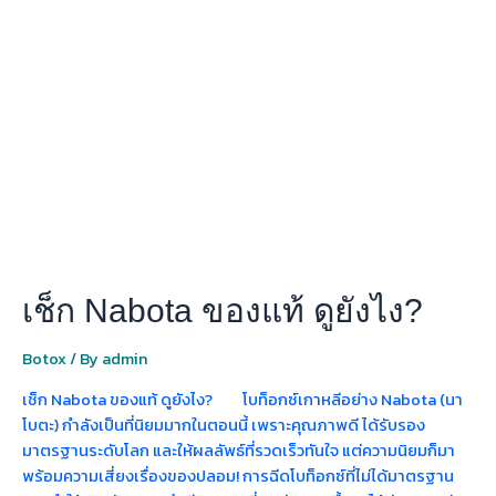
Nabota
ของ
แท้
ดู
ยัง
ไง?
เช็ก Nabota ของแท้ ดูยังไง?
Botox
/ By
admin
เช็ก Nabota ของแท้ ดูยังไง? โบท็อกซ์เกาหลีอย่าง Nabota (นา
โบตะ) กำลังเป็นที่นิยมมากในตอนนี้ เพราะคุณภาพดี ได้รับรอง
มาตรฐานระดับโลก และให้ผลลัพธ์ที่รวดเร็วทันใจ แต่ความนิยมก็มา
พร้อมความเสี่ยงเรื่องของปลอม! การฉีดโบท็อกซ์ที่ไม่ได้มาตรฐาน