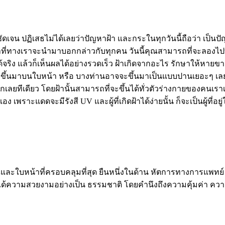
นผลชัดเจน ปฏิเสธไม่ได้เลยว่าปัญหาฝ้า และกระในทุกวันนี้ถือว่า เ
้ฝ้าที่ทางเราจะนำมาบอกกล่าวกับทุกคน วันนี้คุณสามารถที่จะลองไ
จริง แล้วก็เห็นผลได้อย่างรวดเร็ว ฝ้าเกิดจากอะไร รักษาให้หายขาดไ
 ขึ้นมาบนใบหน้า หรือ บางท่านอาจจะขึ้นมาเป็นแบบปานเยอะๆ เลยก็ว่
มากเลยทีเดียว โดยฝ้านั้นสามารถที่จะขึ้นได้ทั่วตัวร่างกายของคนเรา
 เพราะแดดจะมีรังสี UV และผู้ที่เกิดฝ้าได้ง่ายนั้น ก็จะเป็นผู้ที
และใบหน้าที่ครอบคลุมที่สุด ยืนหนึ่งในด้าน หัตการทางการแพทย์ 
้ได้ความสวยงามอย่างเป็น ธรรมชาติ โดยคำนึงถึงความคุ้มค่า ค