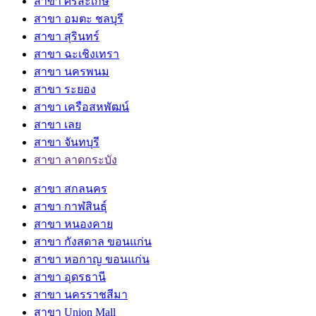
สาขา ศรีสะเกษ
สาขา อมตะ ชลบุรี
สาขา สุรินทร์
สาขา ฉะเชิงเทรา
สาขา นครพนม
สาขา ระยอง
สาขา เครือสหพัฒน์
สาขา เลย
สาขา จันทบุรี
สาขา ลาดกระบัง
สาขา สกลนคร
สาขา กาฬสินธุ์
สาขา หนองคาย
สาขา กังสดาล ขอนแก่น
สาขา หอกาญ ขอนแก่น
สาขา อุดรธานี
สาขา นครราชสีมา
สาขา Union Mall