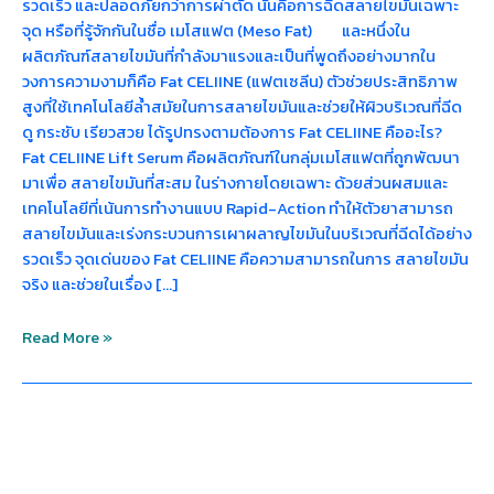
รวดเร็ว และปลอดภัยกว่าการผ่าตัด นั่นคือการฉีดสลายไขมันเฉพาะ
จุด หรือที่รู้จักกันในชื่อ เมโสแฟต (Meso Fat) และหนึ่งใน
ผลิตภัณฑ์สลายไขมันที่กำลังมาแรงและเป็นที่พูดถึงอย่างมากใน
วงการความงามก็คือ Fat CELIINE (แฟตเซลีน) ตัวช่วยประสิทธิภาพ
สูงที่ใช้เทคโนโลยีล้ำสมัยในการสลายไขมันและช่วยให้ผิวบริเวณที่ฉีด
ดู กระชับ เรียวสวย ได้รูปทรงตามต้องการ Fat CELIINE คืออะไร?
Fat CELIINE Lift Serum คือผลิตภัณฑ์ในกลุ่มเมโสแฟตที่ถูกพัฒนา
มาเพื่อ สลายไขมันที่สะสม ในร่างกายโดยเฉพาะ ด้วยส่วนผสมและ
เทคโนโลยีที่เน้นการทำงานแบบ Rapid-Action ทำให้ตัวยาสามารถ
สลายไขมันและเร่งกระบวนการเผาผลาญไขมันในบริเวณที่ฉีดได้อย่าง
รวดเร็ว จุดเด่นของ Fat CELIINE คือความสามารถในการ สลายไขมัน
จริง และช่วยในเรื่อง […]
Read More »