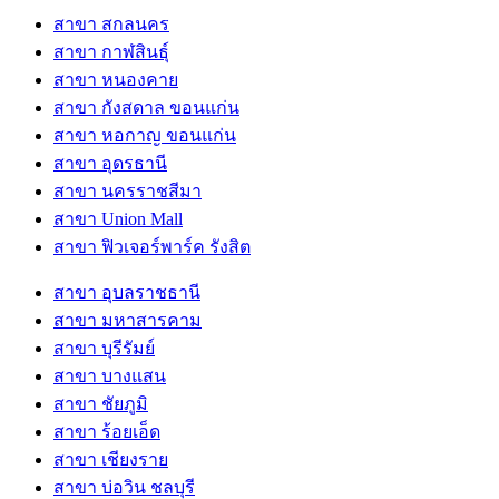
สาขา สกลนคร
สาขา กาฬสินธุ์
สาขา หนองคาย
สาขา กังสดาล ขอนแก่น
สาขา หอกาญ ขอนแก่น
สาขา อุดรธานี
สาขา นครราชสีมา
สาขา Union Mall
สาขา ฟิวเจอร์พาร์ค รังสิต
สาขา อุบลราชธานี
สาขา มหาสารคาม
สาขา บุรีรัมย์
สาขา บางแสน
สาขา ชัยภูมิ
สาขา ร้อยเอ็ด
สาขา เชียงราย
สาขา บ่อวิน ชลบุรี