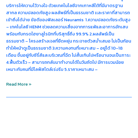
บริการให้ความไว้วางใจ ด้วยเทคโนโลยีจากเกาหลีใต้ที่มีมาตรฐาน
สากล ความปลอดภัยสูง ผลลัพธ์ที่เป็นธรรมชาติ เเละราคาที่สามารถ
เข้าถึงได้ง่าย ข้อดีของฟิลเลอร์ Neuramis 1.ความปลอดภัยระดับสูง
– เทคโนโลยี HENM ช่วยลดความเสี่ยงจากการแพ้และอาการอักเสบ
พร้อมกับกรดไฮยาลูโรนิกที่บริสุทธิ์ถึง 99.9% 2.ผลลัพธ์เป็น
ธรรมชาติ – โครงสร้างเจลที่ยืดหยุ่น กระจายตัวสม่ำเสมอ ไม่เป็นก้อน
ทำให้หน้าดูเป็นธรรมชาติ 3.ความคงทนที่เหมาะสม – อยู่ได้ 10-18
เดือน ขึ้นอยู่กับซีรี่ส์และบริเวณที่ฉีด ไม่สั้นเกินไปหรือนานจนเป็นภาระ
4.ฟื้นตัวเร็ว – สามารถกลับมาทำงานได้ในวันถัดไป มีการบวมน้อย
เหมาะกับคนที่มีไลฟ์สไตล์เร่งรีบ 5.ราคาเหมาะสม –
Read More »
ฟิล
เลอ
ร์
Neuramis
คือ