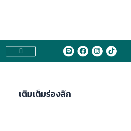
Skip
to
content
L
F
I
T
i
a
n
i
n
c
s
k
บริการของเรา
e
e
t
t
b
a
o
o
g
k
o
r
เติมเต็มร่องลึก
k
a
m
ฟิล