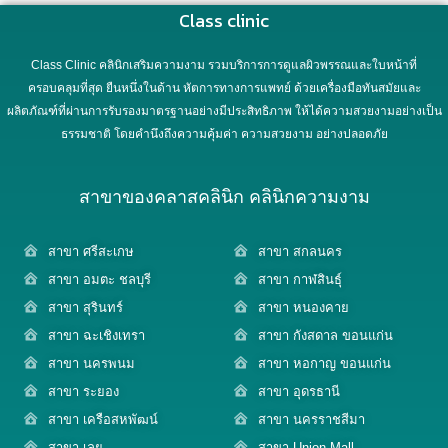
Class clinic
Class Clinic คลินิกเสริมความงาม รวมบริการการดูแลผิวพรรณและใบหน้าที่
ครอบคลุมที่สุด ยืนหนึ่งในด้าน หัตการทางการแพทย์ ด้วยเครื่องมือทันสมัยและ
ผลิตภัณฑ์ที่ผ่านการรับรองมาตรฐานอย่างมีประสิทธิภาพ ให้ได้ความสวยงามอย่างเป็น
ธรรมชาติ โดยคำนึงถึงความคุ้มค่า ความสวยงาม อย่างปลอดภัย
สาขาของคลาสคลินิก คลินิกความงาม
สาขา ศรีสะเกษ
สาขา สกลนคร
สาขา อมตะ ชลบุรี
สาขา กาฬสินธุ์
สาขา สุรินทร์
สาขา หนองคาย
สาขา ฉะเชิงเทรา
สาขา กังสดาล ขอนแก่น
สาขา นครพนม
สาขา หอกาญ ขอนแก่น
สาขา ระยอง
สาขา อุดรธานี
สาขา เครือสหพัฒน์
สาขา นครราชสีมา
สาขา เลย
สาขา Union Mall