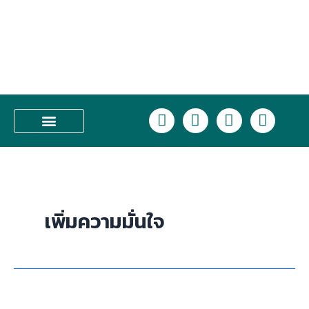
Skip
to
content
L
F
I
T
i
a
n
i
n
c
s
k
บริการของเรา
e
e
t
t
b
a
o
o
g
k
o
r
เพิ่มความมั่นใจ
k
a
m
Diode