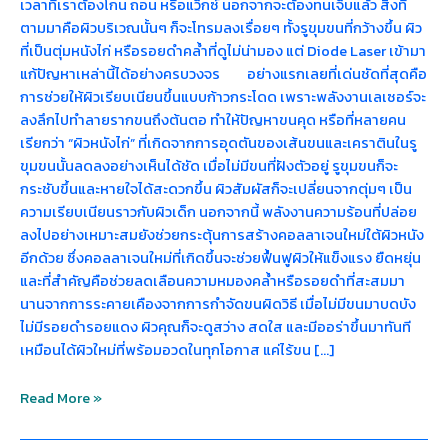
เวลาที่เราต้องโกน ถอน หรือแว็กซ์ นอกจากจะต้องทนเจ็บแล้ว สิ่งที่
ตามมาคือผิวบริเวณนั้นๆ ก็จะโทรมลงเรื่อยๆ ทั้งรูขุมขนที่กว้างขึ้น ผิว
ที่เป็นตุ่มหนังไก่ หรือรอยดำคล้ำที่ดูไม่น่ามอง แต่ Diode Laser เข้ามา
แก้ปัญหาเหล่านี้ได้อย่างครบวงจร อย่างแรกเลยที่เด่นชัดที่สุดคือ
การช่วยให้ผิวเรียบเนียนขึ้นแบบก้าวกระโดด เพราะพลังงานเลเซอร์จะ
ลงลึกไปทำลายรากขนถึงต้นตอ ทำให้ปัญหาขนคุด หรือที่หลายคน
เรียกว่า “ผิวหนังไก่” ที่เกิดจากการอุดตันของเส้นขนและเคราตินในรู
ขุมขนนั้นลดลงอย่างเห็นได้ชัด เมื่อไม่มีขนที่ฝังตัวอยู่ รูขุมขนก็จะ
กระชับขึ้นและหายใจได้สะดวกขึ้น ผิวสัมผัสก็จะเปลี่ยนจากตุ่มๆ เป็น
ความเรียบเนียนราวกับผิวเด็ก นอกจากนี้ พลังงานความร้อนที่ปล่อย
ลงไปอย่างเหมาะสมยังช่วยกระตุ้นการสร้างคอลลาเจนใหม่ใต้ผิวหนัง
อีกด้วย ซึ่งคอลลาเจนใหม่ที่เกิดขึ้นจะช่วยฟื้นฟูผิวให้แข็งแรง ยืดหยุ่น
และที่สำคัญคือช่วยลดเลือนความหมองคล้ำหรือรอยดำที่สะสมมา
นานจากการระคายเคืองจากการกำจัดขนผิดวิธี เมื่อไม่มีขนมาบดบัง
ไม่มีรอยดำรอยแดง ผิวคุณก็จะดูสว่าง สดใส และมีออร่าขึ้นมาทันที
เหมือนได้ผิวใหม่ที่พร้อมอวดในทุกโอกาส แค่ไร้ขน […]
Read More »