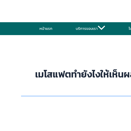
Skip
to
content
หน้าแรก
บริการของเรา
โ
เมโสแฟตทำยังไงให้เห็น
หลัง
ฉีด
Fat