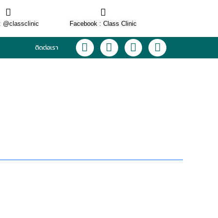
: @classclinic​
Facebook : Class Clinic
L
F
I
T
ติดต่อเรา
i
a
n
i
n
c
s
k
e
e
t
t
b
a
o
o
g
k
o
r
k
a
m