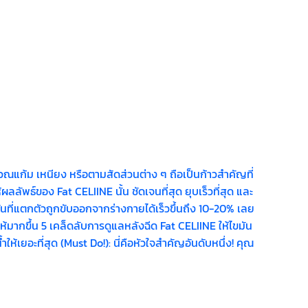
วณแก้ม เหนียง หรือตามสัดส่วนต่าง ๆ ถือเป็นก้าวสำคัญที่
ลัพธ์ของ Fat CELIINE นั้น ชัดเจนที่สุด ยุบเร็วที่สุด และ
ันที่แตกตัวถูกขับออกจากร่างกายได้เร็วขึ้นถึง 10-20% เลย
้มากขึ้น 5 เคล็ดลับการดูแลหลังฉีด Fat CELIINE ให้ไขมัน
้ำให้เยอะที่สุด (Must Do!): นี่คือหัวใจสำคัญอันดับหนึ่ง! คุณ