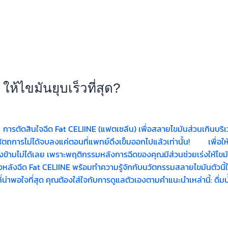
ห้ไขมันยุบเร็วที่สุด?
 การตัดสินใจฉีด Fat CELIINE (แฟตเซลีน) เพื่อสลายไขมันส่วนเกินบริเ
งหัตถการไม่ได้จบลงแค่ตอนที่แพทย์ดึงเข็มออกไปแล้วเท่านั้น! เพื่อให้ผล
มองข้ามไม่ได้เลย เพราะพฤติกรรมหลังการฉีดของคุณมีส่วนช่วยเร่งให้ไขม
หลังฉีด Fat CELIINE พร้อมทำความรู้จักกับนวัตกรรมสลายไขมันตัวนี้ให
ธ์ที่น่าพอใจที่สุด คุณต้องใส่ใจกับการดูแลตัวเองตามคำแนะนำเหล่านี้: ดื่มน