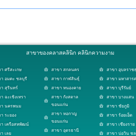
สาขาของคลาสคลินิก คลินิกความงาม
า ศรีสะเกษ
สาขา สกลนคร
สาขา อุบลราชธ
า อมตะ ชลบุรี
สาขา กาฬสินธุ์
สาขา มหาสาร
า สุรินทร์
สาขา หนองคาย
สาขา บุรีรัมย์
า ฉะเชิงเทรา
สาขา กังสดาล
สาขา บางแสน
ขอนแก่น
ขา นครพนม
สาขา ชัยภูมิ
สาขา หอกาญ
า ระยอง
สาขา ร้อยเอ็ด
ขอนแก่น
า เครือสหพัฒน์
สาขา เชียงราย
สาขา อุดรธานี
า เลย
สาขา บ่อวิน ชลบ