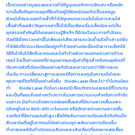
เจ็บปวดอย่างรุนแรงและอาจทำให้รูขุมขนเกิดการอักเสบ หรือหนัก
กว่านั้นคือปัญหาขนคุดที่ฝังตัวอยู่ใต้ผิวหนังจนเกิดเป็นรอยนูน
ผิวหนังไก่และรอยดำคล้ำที่ทำให้คุณหมดความมั่นใจในการสวมใส่
เสื้อผ้าที่เผยผิว ปัญหาเหล่านี้ไม่ได้เป็นเพียงเรื่องเล็กน้อย แต่เป็น
อุปสรรคสำคัญที่บั่นทอนความรู้สึกดีๆ ที่มีต่อตัวเอง การกำจัดขน
ด้วยวิธีชั่วคราวเหล่านี้ไม่เพียงแต่เสียเวลาและเงินซ้ำแล้วซ้ำเล่า แต่ยัง
ทำให้ผิวที่ควรจะเรียบเนียนถูกทำร้ายอย่างต่อเนื่องด้วย การเลือกใช้
วิธีที่เข้าถึงได้ลึกถึงรากขนและไม่ทำร้ายผิวภายนอกอย่างการทำเล
เซอร์ จึงเป็นทางออกที่ชาญฉลาดและคุ้มค่าที่สุดสำหรับคนยุคใหม่ที่
ต้องการผิวที่เรียบเนียนอย่างแท้จริงและยาวนานกว่าวิธีการแบบ
ดั้งเดิม การเปลี่ยนมาสู่การเลเซอร์คือการลงทุนในความมั่นใจและ
คุณภาพชีวิตที่ดีขึ้นอย่างยั่งยืน Diode Laser คืออะไร? ทำไมคนนิยม
ทำ Diode Laser (ไดโอด เลเซอร์) คือนวัตกรรมเลเซอร์ที่โดดเด่น
และเป็นที่ยอมรับอย่างกว้างขวางในวงการความงามสำหรับการกำจัด
ขนถาวร มันทำงานโดยการปล่อยคลื่นแสงที่มีความยาวคลื่นเฉพาะ
(มักอยู่ในช่วง 800-810 นาโนเมตร หรือมีหลายช่วงความยาวคลื่น
รวมกัน) ที่มีความแม่นยำสูง เพื่อให้พลังงานความร้อนลงไปจับกับเม็ด
สีเมลานินที่อยู่ในรากขนได้อย่างตรงจุด พลังงานความร้อนนี้จะ
ทำลายเซลล์ต้นกำเนิดของเส้นขนและเส้นเลือดที่คอยมาหล่อเลี้ยง