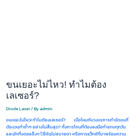
เยอะ
ไม่
ไหว!
ทำไม
ต้อง
เลเซอร์?
ขนเยอะไม่ไหว! ทำไมต้อง
เลเซอร์?
Diode Laser
/ By
admin
ขนเยอะไม่ไหว! ทำไมต้องเลเซอร์? เบื่อไหมกับวงจรการกำจัดขนที่
ต้องวนทำซ้ำๆ อย่างไม่สิ้นสุด? ทั้งการโกนที่ต้องลงมือทำแทบทุกวัน
และมักทิ้งตอแข็งๆ ไว้ให้ดูไม่สบายตา หรือการแว็กซ์ที่มาพร้อมความ