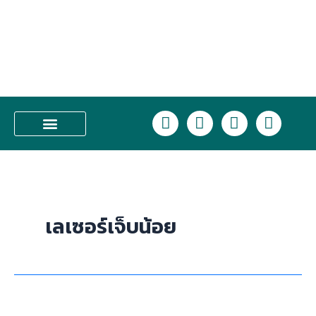
Skip
to
content
L
F
I
T
i
a
n
i
n
c
s
k
บริการของเรา
e
e
t
t
b
a
o
o
g
k
o
r
เลเซอร์เจ็บน้อย
k
a
m
ขน