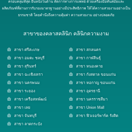
ครอบคลุมที่สุด ยืนหนึ่งในด้าน หัตการทางการแพทย์ ด้วยเครื่องมือทันสมัยและ
ผลิตภัณฑ์ที่ผ่านการรับรองมาตรฐานอย่างมีประสิทธิภาพ ให้ได้ความสวยงามอย่างเป็น
ธรรมชาติ โดยคำนึงถึงความคุ้มค่า ความสวยงาม อย่างปลอดภัย
สาขาของคลาสคลินิก คลินิกความงาม
สาขา ศรีสะเกษ
สาขา สกลนคร
สาขา อมตะ ชลบุรี
สาขา กาฬสินธุ์
สาขา สุรินทร์
สาขา หนองคาย
สาขา ฉะเชิงเทรา
สาขา กังสดาล ขอนแก่น
สาขา นครพนม
สาขา หอกาญ ขอนแก่น
สาขา ระยอง
สาขา อุดรธานี
สาขา เครือสหพัฒน์
สาขา นครราชสีมา
สาขา เลย
สาขา Union Mall
สาขา จันทบุรี
สาขา ฟิวเจอร์พาร์ค รังสิต
สาขา ลาดกระบัง