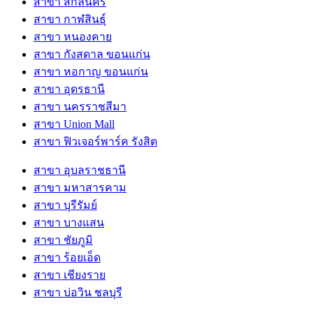
สาขา สกลนคร
สาขา กาฬสินธุ์
สาขา หนองคาย
สาขา กังสดาล ขอนแก่น
สาขา หอกาญ ขอนแก่น
สาขา อุดรธานี
สาขา นครราชสีมา
สาขา Union Mall
สาขา ฟิวเจอร์พาร์ค รังสิต
สาขา อุบลราชธานี
สาขา มหาสารคาม
สาขา บุรีรัมย์
สาขา บางแสน
สาขา ชัยภูมิ
สาขา ร้อยเอ็ด
สาขา เชียงราย
สาขา บ่อวิน ชลบุรี