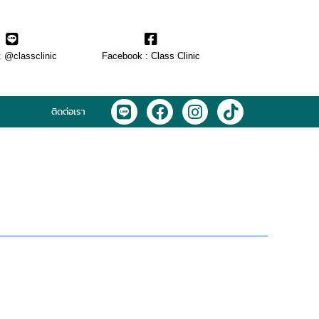
: @classclinic​
Facebook : Class Clinic
L
F
I
T
ติดต่อเรา
i
a
n
i
n
c
s
k
e
e
t
t
b
a
o
o
g
k
o
r
k
a
m