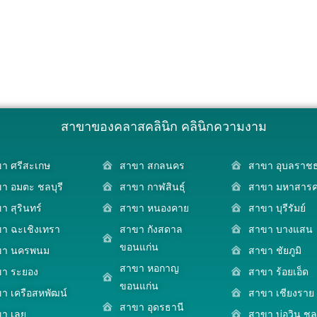
สาขาของคลาสคลินิก คลินิกความงาม
า ศรีสะเกษ
สาขา สกลนคร
สาขา อุบลราชธ
า อมตะ ชลบุรี
สาขา กาฬสินธุ์
สาขา มหาสาร
า สุรินทร์
สาขา หนองคาย
สาขา บุรีรัมย์
า ฉะเชิงเทรา
สาขา กังสดาล
สาขา บางแสน
ขอนแก่น
ขา นครพนม
สาขา ชัยภูมิ
สาขา หอกาญ
า ระยอง
สาขา ร้อยเอ็ด
ขอนแก่น
า เครือสหพัฒน์
สาขา เชียงราย
สาขา อุดรธานี
า เลย
สาขา บ่อวิน ชลบ