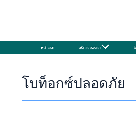
Skip
เปรียบ
to
เทียบ
content
Neuronox
กับ
โบ
ท็
หน้าแรก
บริการของเรา
โ
อกซ์
ยี่ห้อ
อื่น
แตก
ต่าง
โบท็อกซ์ปลอดภัย
อย่างไร?