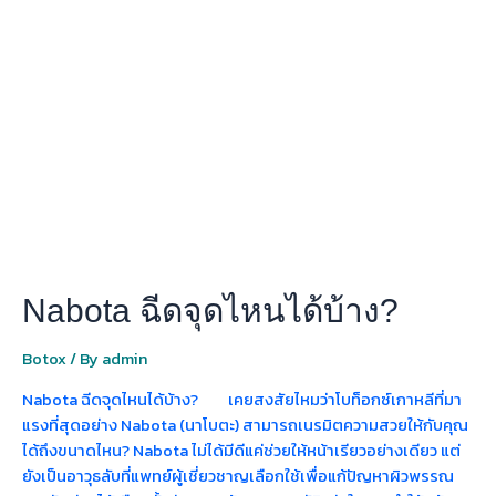
ฉีด
จุด
ไหน
ได้
บ้าง?
Nabota ฉีดจุดไหนได้บ้าง?
Botox
/ By
admin
Nabota ฉีดจุดไหนได้บ้าง? เคยสงสัยไหมว่าโบท็อกซ์เกาหลีที่มา
แรงที่สุดอย่าง Nabota (นาโบตะ) สามารถเนรมิตความสวยให้กับคุณ
ได้ถึงขนาดไหน? Nabota ไม่ได้มีดีแค่ช่วยให้หน้าเรียวอย่างเดียว แต่
ยังเป็นอาวุธลับที่แพทย์ผู้เชี่ยวชาญเลือกใช้เพื่อแก้ปัญหาผิวพรรณ