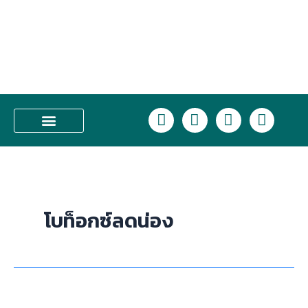
Skip
to
content
L
F
I
T
i
a
n
i
n
c
s
k
บริการของเรา
e
e
t
t
b
a
o
o
g
k
o
r
โบท็อกซ์ลดน่อง
k
a
m
Nabota