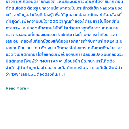
อาจทำให้เกิดอันตรายถึงชีวิต และเสี่ยงต่อภาวะดื้อยาได้ง่ายมาก ก่อน
ตัดสินใจฉีด ต้องรู้! บทความนี้จะพาคุณไปเจาะลึกวิธีเช็ก Nabota ของ
แท้ และข้อมูลสำคัญที่ต้องรู้ เพื่อให้คุณสวยปลอดภัยและได้ผลลัพธ์ที่
ดีที่สุดค่ะ เพื่อความมั่นใจ 100% ว่าคุณกำลังจะได้รับสารโบท็อกซ์ที่มี
คุณภาพและปลอดภัยจากบริษัทที่นำเข้าอย่างถูกต้องตามกฎหมาย
ควรตรวจสอบที่กล่องและขวด Nabota ดังนี้: เอกสารกำกับยาและ
เลข อย.: กล่องโบท็อกซ์ของแท้ต้องมี เอกสารกำกับภาษาไทย และระบุ
เลขทะเบียน อย. ไทย ชัดเจน สติกเกอร์โฮโลแกรม: สังเกตที่กล่องและ
ขวด จะมีสติกเกอร์โฮโลแกรมเพื่อป้องกันการปลอมแปลง บนกล่องจะ
มีสติกเกอร์พิมพ์ว่า “MONTANA” (ชื่อบริษัท มัณฑนา มาร์เก็ตติ้ง
จำกัด ผู้นำเข้าถูกต้อง) บนขวดจะมีสติกเกอร์โฮโลแกรมสีเงินพิมพ์คำ
ว่า “DW” เลข Lot. ต้องตรงกัน: […]
Read More »