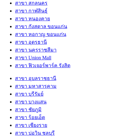
สาขา สกลนคร
สาขา กาฬสินธุ์
สาขา หนองคาย
สาขา กังสดาล ขอนแก่น
สาขา หอกาญ ขอนแก่น
สาขา อุดรธานี
สาขา นครราชสีมา
สาขา Union Mall
สาขา ฟิวเจอร์พาร์ค รังสิต
สาขา อุบลราชธานี
สาขา มหาสารคาม
สาขา บุรีรัมย์
สาขา บางแสน
สาขา ชัยภูมิ
สาขา ร้อยเอ็ด
สาขา เชียงราย
สาขา บ่อวิน ชลบุรี