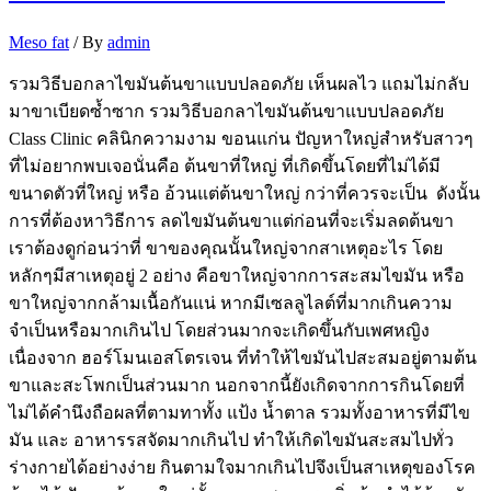
Meso fat
/ By
admin
รวมวิธีบอกลาไขมันต้นขาแบบปลอดภัย เห็นผลไว แถมไม่กลับ
มาขาเบียดซ้ำซาก รวมวิธีบอกลาไขมันต้นขาแบบปลอดภัย
Class Clinic คลินิกความงาม ขอนแก่น ปัญหาใหญ่สำหรับสาวๆ
ที่ไม่อยากพบเจอนั่นคือ ต้นขาที่ใหญ่ ที่เกิดขึ้นโดยที่ไม่ได้มี
ขนาดตัวที่ใหญ่ หรือ อ้วนแต่ต้นขาใหญ่ กว่าที่ควรจะเป็น ดังนั้น
การที่ต้องหาวิธีการ ลดไขมันต้นขาแต่ก่อนที่จะเริ่มลดต้นขา
เราต้องดูก่อนว่าที่ ขาของคุณนั้นใหญ่จากสาเหตุอะไร โดย
หลักๆมีสาเหตุอยู่ 2 อย่าง คือขาใหญ่จากการสะสมไขมัน หรือ
ขาใหญ่จากกล้ามเนื้อกันแน่ หากมีเซลลูไลต์ที่มากเกินความ
จำเป็นหรือมากเกินไป โดยส่วนมากจะเกิดขึ้นกับเพศหญิง
เนื่องจาก ฮอร์โมนเอสโตรเจน ที่ทำให้ไขมันไปสะสมอยู่ตามต้น
ขาและสะโพกเป็นส่วนมาก นอกจากนี้ยังเกิดจากการกินโดยที่
ไม่ได้คำนึงถือผลที่ตามทาทั้ง แป้ง น้ำตาล รวมทั้งอาหารที่มีไข
มัน และ อาหารรสจัดมากเกินไป ทำให้เกิดไขมันสะสมไปทั่ว
ร่างกายได้อย่างง่าย กินตามใจมากเกินไปจึงเป็นสาเหตุของโรค