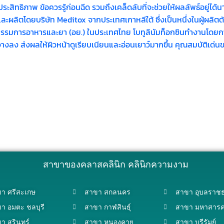
ระสิทธิภาพ ข้อควรรู้ก่อนฉีด รวมถึงเคล็ดลับที่จะช่วยให้ผลลัพธ์อยู
ละผลิตโดยบริษัท Meditox จากประเทศเกาหลีใต้ ซึ่งเป็นหนึ่งในผู้ผลิต
การอาหารและยา (อย.) ในประเทศไทย โบทูลินัมท็อกซินทำงานโดยการ
็จะจางลง ส่งผลให้ผิวหน้าดูเรียบเนียนและอ่อนเยาว์มากขึ้น คุณสมบัติเ
สาขาของคลาสคลินิก คลินิกความงาม
า ศรีสะเกษ
สาขา สกลนคร
สาขา อุบลราชธ
า อมตะ ชลบุรี
สาขา กาฬสินธุ์
สาขา มหาสาร
า สุรินทร์
สาขา หนองคาย
สาขา บุรีรัมย์