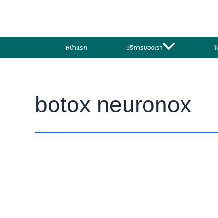
Skip
จุด
โบ
to
ฉีด
ท็
content
โบ
อกซ์
ท็
Neuronox
หน้าแรก
บริการของเรา
โ
อกซ์
อยู่
Neuronox
ได้
ที่
นาน
นิยม
เท่าไร?
botox neuronox
ที่สุด